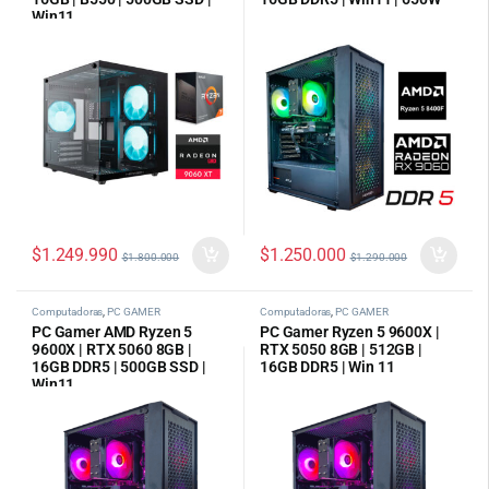
Win11
$
1.249.990
$
1.250.000
$
1.800.000
$
1.290.000
Computadoras
,
PC GAMER
Computadoras
,
PC GAMER
PC Gamer AMD Ryzen 5
PC Gamer Ryzen 5 9600X |
9600X | RTX 5060 8GB |
RTX 5050 8GB | 512GB |
16GB DDR5 | 500GB SSD |
16GB DDR5 | Win 11
Win11