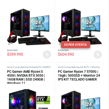
SUPER OFERTA
$
600.000
$
790.000
$
599.990
$
604.990
am4
,
Computadoras
,
Entrada
,
PC GAMER
am4
,
Computadoras
,
Kit de Pc + Monitor
,
PC Gamer AMD
,
tipos de pc categoria
PC Gamer AMD Ryzen 5
PC Gamer Ryzen 7 5700G |
4500 | NVIDIA RTX 3050 |
16gb | 500SSD + Monitor 24
16GB RAM | SSD 240GB |
IPS KIT TECLADO GAMER
Windows 11