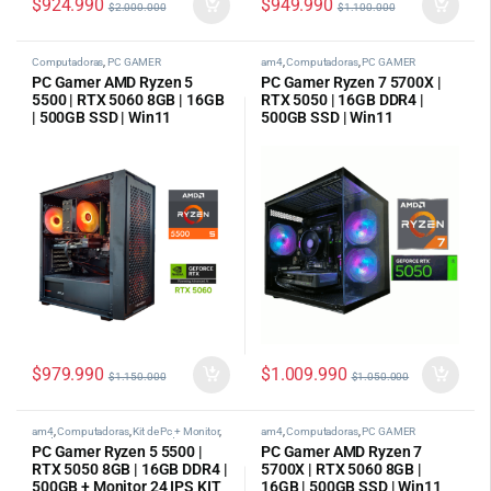
$
924.990
$
949.990
$
2.000.000
$
1.100.000
Computadoras
,
PC GAMER
am4
,
Computadoras
,
PC GAMER
PC Gamer AMD Ryzen 5
PC Gamer Ryzen 7 5700X |
5500 | RTX 5060 8GB | 16GB
RTX 5050 | 16GB DDR4 |
| 500GB SSD | Win11
500GB SSD | Win11
$
979.990
$
1.009.990
$
1.150.000
$
1.050.000
am4
,
Computadoras
,
Kit de Pc + Monitor
,
am4
,
Computadoras
,
PC GAMER
Medio
,
PC Gamer AMD
,
tipos de pc
PC Gamer Ryzen 5 5500 |
PC Gamer AMD Ryzen 7
categoria
RTX 5050 8GB | 16GB DDR4 |
5700X | RTX 5060 8GB |
500GB + Monitor 24 IPS KIT
16GB | 500GB SSD | Win11