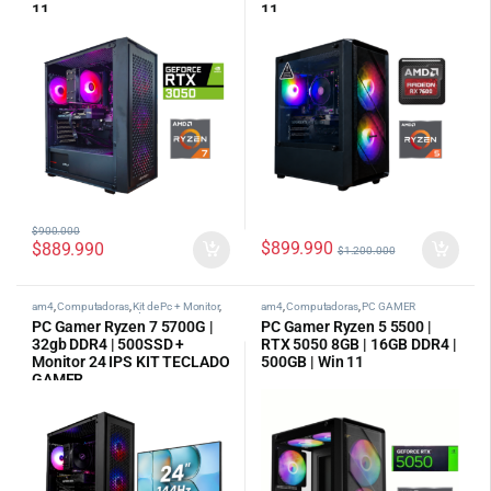
11
11
$
900.000
$
899.990
$
889.990
$
1.200.000
am4
,
Computadoras
,
Kit de Pc + Monitor
,
am4
,
Computadoras
,
PC GAMER
PC Gamer AMD
,
tipos de pc categoria
PC Gamer Ryzen 7 5700G |
PC Gamer Ryzen 5 5500 |
32gb DDR4 | 500SSD +
RTX 5050 8GB | 16GB DDR4 |
Monitor 24 IPS KIT TECLADO
500GB | Win 11
GAMER