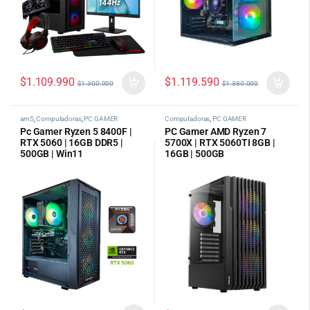
$
1.109.990
$
1.119.590
$
1.300.000
$
1.380.000
am5
,
Computadoras
,
PC GAMER
Computadoras
,
PC GAMER
Pc Gamer Ryzen 5 8400F |
PC Gamer AMD Ryzen 7
RTX 5060 | 16GB DDR5 |
5700X | RTX 5060TI 8GB |
500GB | Win11
16GB | 500GB