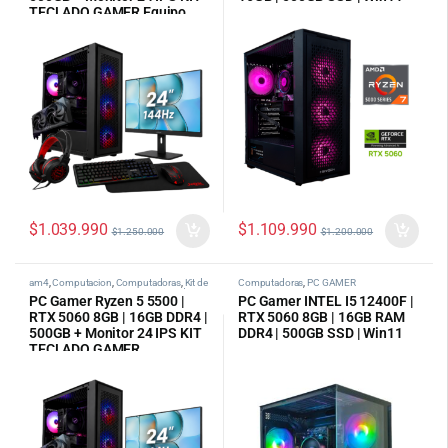
TECLADO GAMER Equipo
todo en 1
$
1.039.990
$
1.109.990
$
1.250.000
$
1.200.000
am4
,
Computacion
,
Computadoras
,
Kit de
Computadoras
,
PC GAMER
Pc + Monitor
,
PC Gamer AMD
,
tipos de pc
PC Gamer Ryzen 5 5500 |
PC Gamer INTEL I5 12400F |
categoria
RTX 5060 8GB | 16GB DDR4 |
RTX 5060 8GB | 16GB RAM
500GB + Monitor 24 IPS KIT
DDR4 | 500GB SSD | Win11
TECLADO GAMER