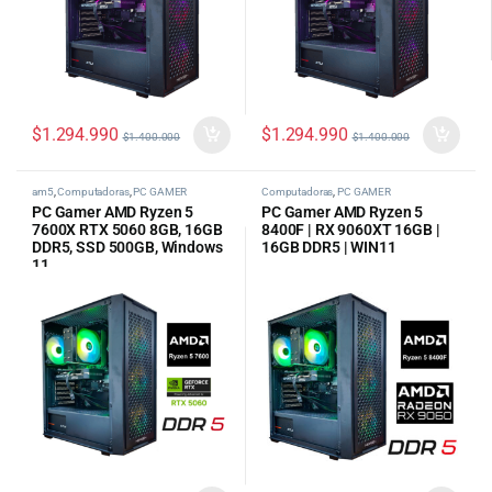
$
1.294.990
$
1.294.990
$
1.400.000
$
1.400.000
am5
,
Computadoras
,
PC GAMER
Computadoras
,
PC GAMER
PC Gamer AMD Ryzen 5
PC Gamer AMD Ryzen 5
7600X RTX 5060 8GB, 16GB
8400F | RX 9060XT 16GB |
DDR5, SSD 500GB, Windows
16GB DDR5 | WIN11
11