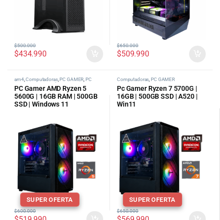
$
500.000
$
650.000
$
434.990
$
509.990
am4
,
Computadoras
,
PC GAMER
,
PC
Computadoras
,
PC GAMER
Gamer AMD
,
tipos de pc categoria
PC Gamer AMD Ryzen 5
Pc Gamer Ryzen 7 5700G |
5600G | 16GB RAM | 500GB
16GB | 500GB SSD | A520 |
SSD | Windows 11
Win11
SUPER OFERTA
SUPER OFERTA
$
600.000
$
650.000
$
519.990
$
569.990