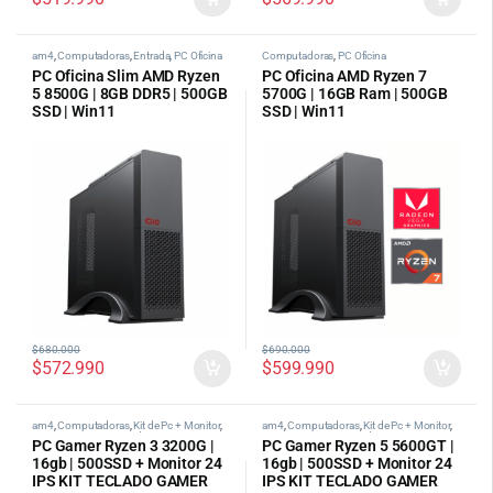
am4
,
Computadoras
,
Entrada
,
PC Oficina
Computadoras
,
PC Oficina
PC Oficina Slim AMD Ryzen
PC Oficina AMD Ryzen 7
5 8500G | 8GB DDR5 | 500GB
5700G | 16GB Ram | 500GB
SSD | Win11
SSD | Win11
$
680.000
$
690.000
$
572.990
$
599.990
am4
,
Computadoras
,
Kit de Pc + Monitor
,
am4
,
Computadoras
,
Kit de Pc + Monitor
,
PC Gamer AMD
,
tipos de pc categoria
PC Gamer AMD
,
tipos de pc categoria
PC Gamer Ryzen 3 3200G |
PC Gamer Ryzen 5 5600GT |
16gb | 500SSD + Monitor 24
16gb | 500SSD + Monitor 24
IPS KIT TECLADO GAMER
IPS KIT TECLADO GAMER