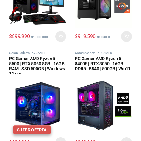
$
899.990
$
919.590
$
1.300.000
$
1.080.000
Computadoras
,
PC GAMER
Computadoras
,
PC GAMER
PC Gamer AMD Ryzen 5
PC Gamer AMD Ryzen 5
5500 | RTX 5060 8GB | 16GB
8400F | RTX 3050 | 16GB
RAM | SSD 500GB | Windows
DDR5 | B840 | 500GB | Win11
11 pro
SUPER OFERTA