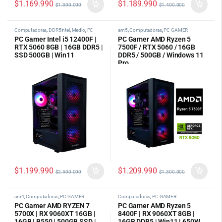
$
1.169.990
$
1.189.990
$
1.300.000
$
1.400.000
Computadoras
,
DDR5intel
,
Medio
,
PC
am5
,
Computadoras
,
PC GAMER
GAMER
PC Gamer Intel i5 12400F |
PC Gamer AMD Ryzen 5
RTX 5060 8GB | 16GB DDR5 |
7500F / RTX 5060 / 16GB
SSD 500GB | Win11
DDR5 / 500GB / Windows 11
Pro
$
1.199.990
$
1.209.990
$
2.500.000
$
1.300.000
am4
,
Computadoras
,
PC GAMER
Computadoras
,
PC GAMER
PC Gamer AMD RYZEN 7
PC Gamer AMD Ryzen 5
5700X | RX 9060XT 16GB |
8400F | RX 9060XT 8GB |
16GB | B550 | 500GB SSD |
16GB DDR5 | Win11 | 650W