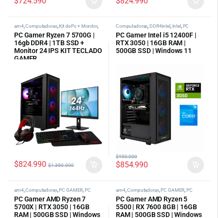
$
724.590
$
824.990
am4
,
Computadoras
,
Kit de Pc + Monitor
,
Computadoras
,
DDR4intel
,
Intel
,
PC
PC Gamer AMD
,
tipos de pc categoria
GAMER
,
tipos de pc categoria
PC Gamer Ryzen 7 5700G |
PC Gamer Intel i5 12400F |
16gb DDR4 | 1TB SSD +
RTX 3050 | 16GB RAM |
Monitor 24 IPS KIT TECLADO
500GB SSD | Windows 11
GAMER
$
950.000
$
824.990
$
854.990
$
1.350.000
am4
,
Computadoras
,
PC GAMER
,
PC
am4
,
Computadoras
,
PC GAMER
,
PC
Gamer AMD
,
tipos de pc categoria
Gamer AMD
,
tipos de pc categoria
PC Gamer AMD Ryzen 7
PC Gamer AMD Ryzen 5
5700X | RTX 3050 | 16GB
5500 | RX 7600 8GB | 16GB
RAM | 500GB SSD | Windows
RAM | 500GB SSD | Windows