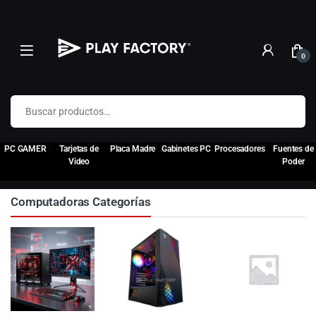
0
Buscar por:
PC GAMER
Tarjetas de
Placa Madre
Gabinetes PC
Procesadores
Fuentes de
Video
Poder
Computadoras Categorías