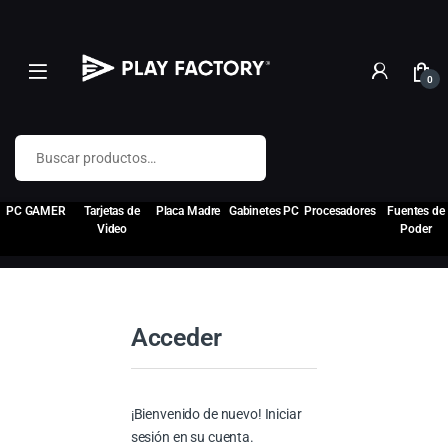
0
Buscar por:
PC GAMER
Tarjetas de
Placa Madre
Gabinetes PC
Procesadores
Fuentes de
Video
Poder
Acceder
¡Bienvenido de nuevo! Iniciar
sesión en su cuenta.