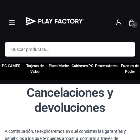
0
Buscar por:
PC GAMER
Tarjetas de
Placa Madre
Gabinetes PC
Procesadores
Fuentes de
Video
Poder
Cancelaciones y
devoluciones
A continuación, te explicaremos en qué consisten las garantías y
beneficios a los que te puedes acoger al comprar a través de