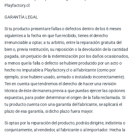
Playfactory.cl:
GARANTÍA LEGAL
Si tu producto presentare fallas o defectos dentro de los 6 meses
siguientes a la fecha en que fue recibido, tienes el derecho
irrenunciable a optar, a tu arbitrio, entre la reparación gratuita del
bien o, previa restitución, su reposición o la devolución de la cantidad
pagada, sin perjuicio de la indemnización por los daños ocasionados,
a menos que la falla o defecto se hubiere producido por un acto o
hecho no imputable a Playfactory.cl o al fabricante (como por
ejemplo, si se hubiere usado, armado o instalado incorrectamente).
Ten en cuenta que tendremos el derecho de hacer una revisión
técnica de éste de manera previa a que puedas ejercer las opciones
expuestas, para poder determinar el origen de la falla reclamada. Si
tu producto cuenta con una garantía del fabricante, se aplicará el
plazo de esa garantía, si dicho plazo fuera mayor.
Si optas por la reparación del producto, podrás dirigirte, indistinta o
conjuntamente, al vendedor, al fabricante o al importador. Hecha la