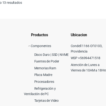
Ordenado por precio: bajo a alto
 13 resultados
Productos
Ubicacion
Componentes
Condell 1166 Of 0103,
Providencia
Disco Duro | SSD | NVME
WSP +56994471518
Fuentes de Poder
Atención de Lunes a
Memorias Ram
Viernes de 10AM a 18Hr
Placa Madre
Procesadores
Refrigeración y
Ventilación de PC
Tarjetas de Video