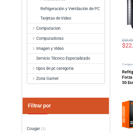
Refrigeración y Ventilación de PC
Tarjetas de Video
Computacion
Computadoras
$
30.0
$
22
Imagen y Video
Servicio Técnico Especializado
Compon
Ventilac
tipos de pc categoria
Refri
Forza
Zona Gamer
50 Es
Filtrar por
Cougar
(3)