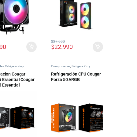
$
27.000
990
$
22.990
tes
,
Refrigeración y
Componentes
,
Refrigeración y
 de PC
Ventilación de PC
racion Cougar
Refrigeración CPU Cougar
5 Essential Cougar
Forza 50 ARGB
5 Essential