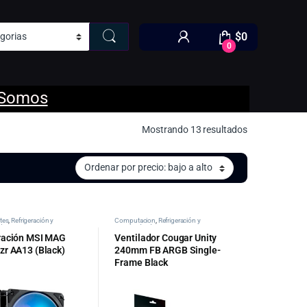
$
0
0
 Somos
Ordenado por p
Mostrando 13 resultados
tes
,
Refrigeración y
Computacion
,
Refrigeración y
 de PC
Ventilación de PC
ración MSI MAG
Ventilador Cougar Unity
zr AA13 (Black)
240mm FB ARGB Single-
Frame Black