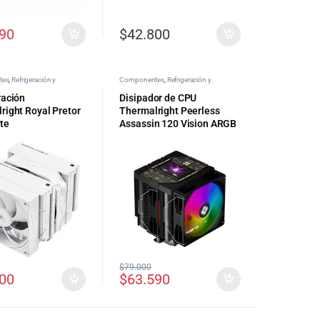
590
$
42.800
tes
,
Refrigeración y
Componentes
,
Refrigeración y
 de PC
Ventilación de PC
ración
Disipador de CPU
right Royal Pretor
Thermalright Peerless
te
Assassin 120 Vision ARGB
negro
$
79.000
900
$
63.590