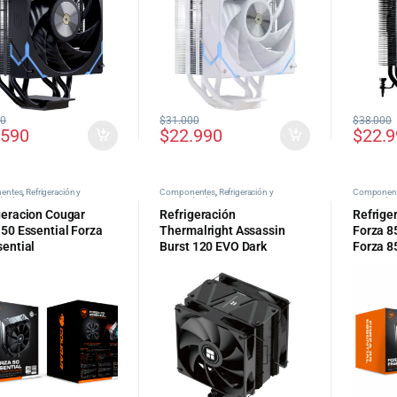
00
$
31.000
$
38.000
.590
$
22.990
$
22.
entes
,
Refrigeración y
Componentes
,
Refrigeración y
Componen
ión de PC
Ventilación de PC
Ventilación
geracion Cougar
Refrigeración
Refrige
 50 Essential Forza
Thermalright Assassin
Forza 8
sential
Burst 120 EVO Dark
Forza 8