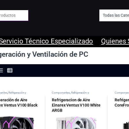
 de:
Servicio Técnico Especializado
Quienes
geración y Ventilación de PC
entes
,
Refrigeración y
Componentes
,
Refrigeración y
Componen
ión de PC
Ventilación de PC
Ventilación
geración de Aire
Refrigeracion de Aire
Refrige
ex Ventus V100 Black
Einarex Ventus V100 White
CoreFro
ARGB