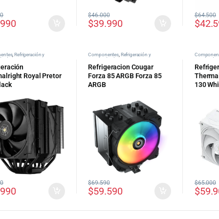
90
$
46.000
$
64.500
.990
$
39.990
$
42.
entes
,
Refrigeración y
Componentes
,
Refrigeración y
Componen
ión de PC
Ventilación de PC
Ventilación
geración
Refrigeracion Cougar
Refrige
alright Royal Pretor
Forza 85 ARGB Forza 85
Thermal
lack
ARGB
130 Whi
00
$
69.590
$
65.000
.990
$
59.590
$
59.