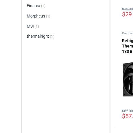
Einarex
(1)
$
32.9
$
29
Morpheus
(1)
MSI
(1)
Compon
thermalright
(1)
Ventilac
Refri
Therm
130 B
$
65.0
$
57