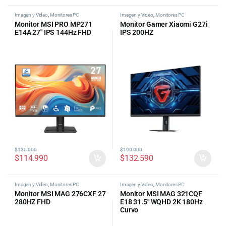
Imagen y Video
,
Monitores PC
Imagen y Video
,
Monitores PC
Monitor MSI PRO MP271
Monitor Gamer Xiaomi G27i
E14A 27″ IPS 144Hz FHD
IPS 200HZ
$
135.000
$
190.000
$
114.990
$
132.590
Imagen y Video
,
Monitores PC
Imagen y Video
,
Monitores PC
Monitor MSI MAG 276CXF 27
Monitor MSI MAG 321CQF
280HZ FHD
E18 31.5″ WQHD 2K 180Hz
Curvo