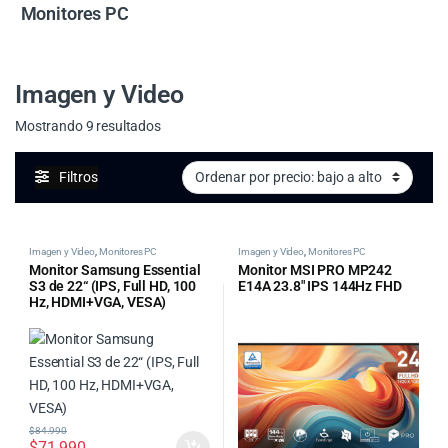
Monitores PC
Imagen y Video
Ordenado por precio: bajo a alto
Mostrando 9 resultados
Filtros
Imagen y Video
,
Monitores PC
Imagen y Video
,
Monitores PC
Monitor Samsung Essential
Monitor MSI PRO MP242
S3 de 22“ (IPS, Full HD, 100
E14A 23.8″ IPS 144Hz FHD
Hz, HDMI+VGA, VESA)
$
84.990
$
71.990