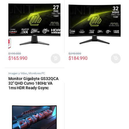
$
190.000
$
240.000
$
165.990
$
184.990
Imagen y Video
,
Monitores PC
Monitor Gigabyte GS32QCA
32″ QHD Curvo 180Hz VA
1ms HDR Ready Gsync