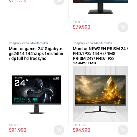
$
100.000
$
79.990
Imagen y Video
,
Monitores PC
Imagen y Video
,
Monitores PC
Monitor gamer 24″ Gigabyte
Monitor NEWGEN PRISM 24 /
gs24f14 144hz ips 1ms hdmi
FHD/ IPS/ 144Hz/ 1MS
/ dp full hd freesync
PRISM 24?/ FHD/ IPS/
144Hz/ 1MS
$
130.000
$
104.990
$
91.990
$
94.990