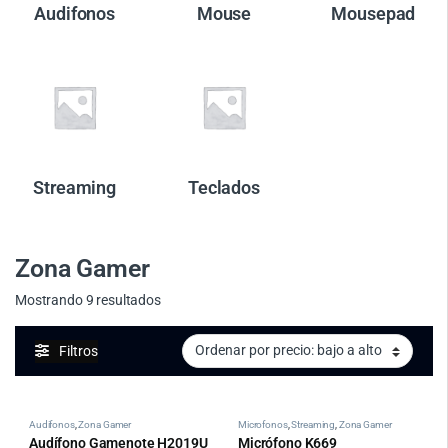
Audifonos
Mouse
Mousepad
Streaming
Teclados
Zona Gamer
Ordenado por precio: bajo a alto
Mostrando 9 resultados
Filtros
Audifonos
,
Zona Gamer
Microfonos
,
Streaming
,
Zona Gamer
Audífono Gamenote H2019U
Micrófono K669