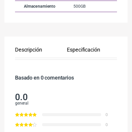
Almacenamiento
500GB
Descripción
Especificación
Co
Basado en 0 comentarios
0.0
general
0
0