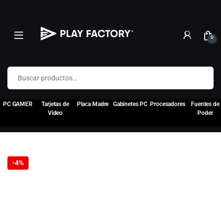
0
Buscar por:
PC GAMER
Tarjetas de
Placa Madre
Gabinetes PC
Procesadores
Fuentes de
Video
Poder
-
4%