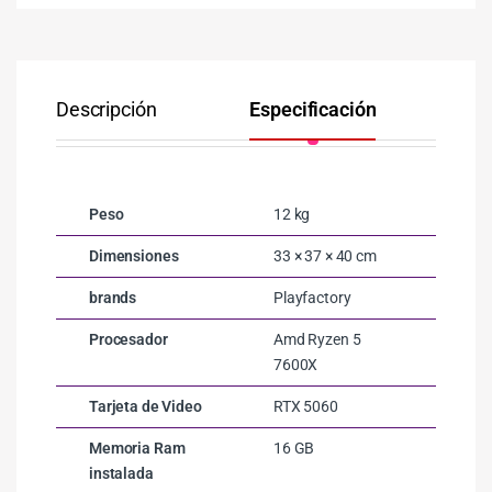
Descripción
Especificación
Co
Peso
12 kg
Dimensiones
33 × 37 × 40 cm
brands
Playfactory
Procesador
Amd Ryzen 5
7600X
Tarjeta de Video
RTX 5060
Memoria Ram
16 GB
instalada