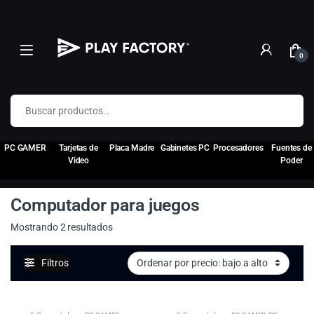
0
Buscar por:
PC GAMER
Tarjetas de
Placa Madre
Gabinetes PC
Procesadores
Fuentes de
Video
Poder
Computador para juegos
Ordenado por precio: bajo a alto
Mostrando 2 resultados
Filtros