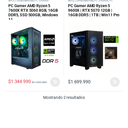
am5
,
Computadoras
,
PC GAMER
am5
,
Computadoras
,
PC GAMER
,
PC
Gamer AMD
,
tipos de pc categoria
PC Gamer AMD Ryzen 5
PC Gamer AMD Ryzen 5
7600X RTX 5060 8GB, 16GB
9600X | RTX 5070 12GB |
DDR5, SSD 500GB, Windows
16GB DDR5 | 1TB | Win11 Pro
11
$
1.344.990
$
1.699.990
$
1.400.000
Ordenado por precio: bajo
Mostrando 2 resultados