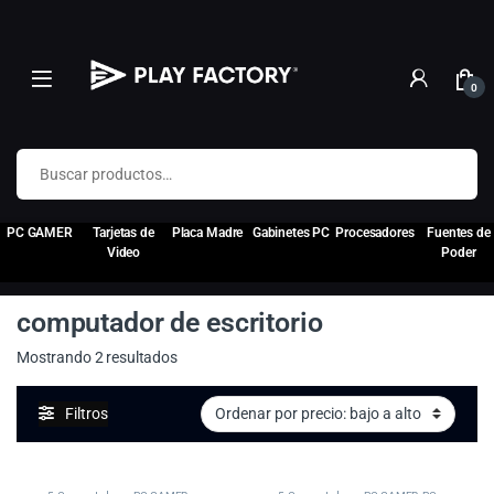
0
Buscar por:
PC GAMER
Tarjetas de
Placa Madre
Gabinetes PC
Procesadores
Fuentes de
Video
Poder
computador de escritorio
Ordenado por precio: bajo a alto
Mostrando 2 resultados
Filtros