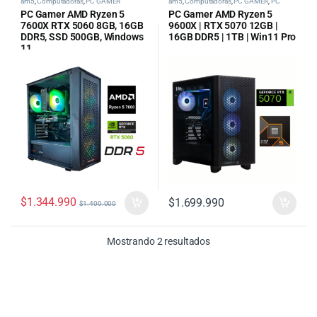
am5
,
Computadoras
,
PC GAMER
am5
,
Computadoras
,
PC GAMER
,
PC
Gamer AMD
,
tipos de pc categoria
PC Gamer AMD Ryzen 5
PC Gamer AMD Ryzen 5
7600X RTX 5060 8GB, 16GB
9600X | RTX 5070 12GB |
DDR5, SSD 500GB, Windows
16GB DDR5 | 1TB | Win11 Pro
11
$
1.344.990
$
1.699.990
$
1.400.000
Ordenado por precio: bajo
Mostrando 2 resultados