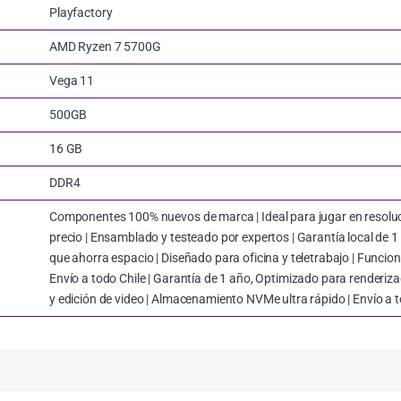
Playfactory
AMD Ryzen 7 5700G
Vega 11
500GB
16 GB
DDR4
Componentes 100% nuevos de marca | Ideal para jugar en resoluci
precio | Ensamblado y testeado por expertos | Garantía local de 1 
que ahorra espacio | Diseñado para oficina y teletrabajo | Funci
Envío a todo Chile | Garantía de 1 año, Optimizado para renderi
y edición de video | Almacenamiento NVMe ultra rápido | Envío a t