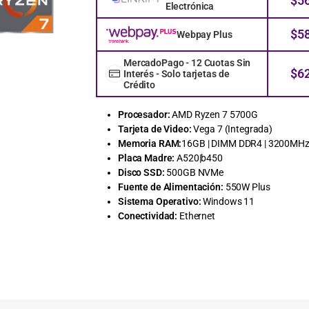
$
5
Electrónica
$
5
Webpay Plus
MercadoPago - 12 Cuotas Sin
$
6
Interés - Solo tarjetas de
Crédito
Procesador:
AMD Ryzen 7 5700G
Tarjeta de Video:
Vega 7 (Integrada)
Memoria RAM:
16GB | DIMM DDR4 | 3200MH
Placa Madre:
A520|b450
Disco SSD:
500GB NVMe
Fuente de Alimentación:
550W Plus
Sistema Operativo:
Windows 11
Conectividad:
Ethernet