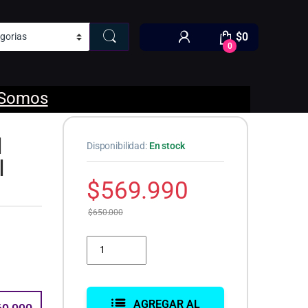
$
0
0
 Somos
|
Disponibilidad:
En stock
|
$
569.990
$
650.000
Pc Gamer Ryzen 7 5700G | 16GB | 500GB SSD | A520 
AGREGAR AL