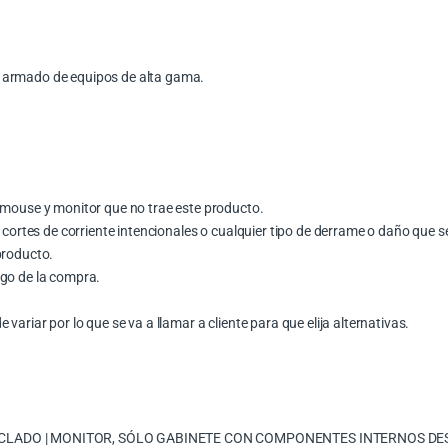
 armado de equipos de alta gama.
 mouse y monitor que no trae este producto.
k, cortes de corriente intencionales o cualquier tipo de derrame o daño que
producto.
ego de la compra.
variar por lo que se va a llamar a cliente para que elija alternativas.
ECLADO | MONITOR, SÓLO GABINETE CON COMPONENTES INTERNOS DE