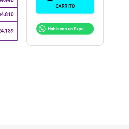
69.990
CARRITO
84.810
Habla con un Experto
24.139
z