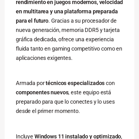
rendimiento
en
juegos
modernos,
velocidad
en
multitarea
y
una
plataforma
preparada
para
el
futuro
.
Gracias
a
su
procesador
de
nueva
generación,
memoria
DDR5
y
tarjeta
gráfica
dedicada,
ofrece
una
experiencia
fluida
tanto
en
gaming
competitivo
como
en
aplicaciones
exigentes.
Armada
por
técnicos
especializados
con
componentes
nuevos
,
este
equipo
está
preparado
para
que
lo
conectes
y
lo
uses
desde
el
primer
momento.
Incluye
Windows
11
instalado
y
optimizado
,