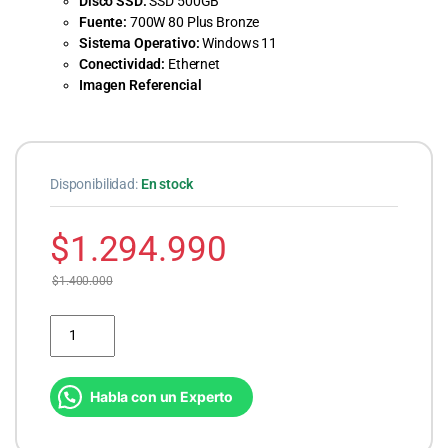
Disco SSD:
SSD
500GB
Fuente:
700W
80
Plus
Bronze
Sistema Operativo:
Windows 11
Conectividad:
Ethernet
Imagen Referencial
Disponibilidad:
En stock
$
1.294.990
$
1.400.000
PC Gamer AMD Ryzen 5 9600X | RTX 5060 8GB | 16GB DDR5 | 500
Habla con un Experto