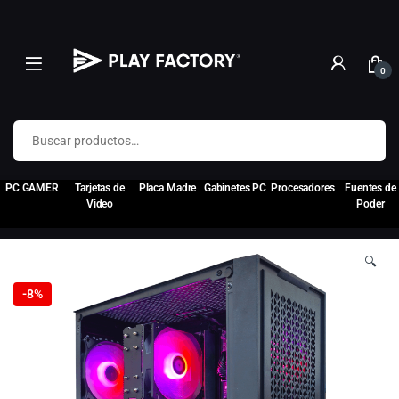
0
Buscar por:
PC GAMER
Tarjetas de
Placa Madre
Gabinetes PC
Procesadores
Fuentes de
Video
Poder
🔍
-
8%