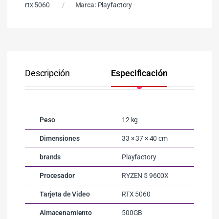
rtx 5060
Marca:
Playfactory
Descripción
Especificación
Co
Peso
12 kg
Dimensiones
33 × 37 × 40 cm
brands
Playfactory
Procesador
RYZEN 5 9600X
Tarjeta de Video
RTX 5060
Almacenamiento
500GB