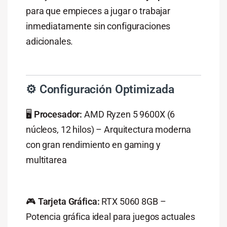
para
que
empieces
a
jugar
o
trabajar
inmediatamente
sin
configuraciones
adicionales.
⚙️
Configuración
Optimizada
🖥️
Procesador:
AMD
Ryzen
5
9600X (
6
núcleos,
12
hilos) –
Arquitectura
moderna
con
gran
rendimiento
en
gaming
y
multitarea
🎮
Tarjeta
Gráfica:
RTX
5060
8GB
–
Potencia
gráfica
ideal
para
juegos
actuales