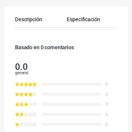
Descripción
Especificación
Co
Basado en 0 comentarios
0.0
general
0
0
0
0
0