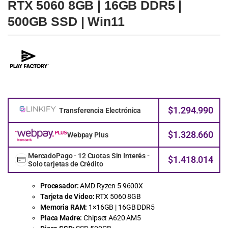
RTX 5060 8GB | 16GB DDR5 |
500GB SSD | Win11
$
1.294.990
Transferencia Electrónica
$
1.328.660
Webpay Plus
MercadoPago - 12 Cuotas Sin Interés -
$
1.418.014
Solo tarjetas de Crédito
Procesador:
AMD
Ryzen
5
9600X
Tarjeta de Video:
RTX
5060
8GB
Memoria RAM:
1×16GB |
16GB
DDR5
Placa Madre:
Chipset
A620
AM5