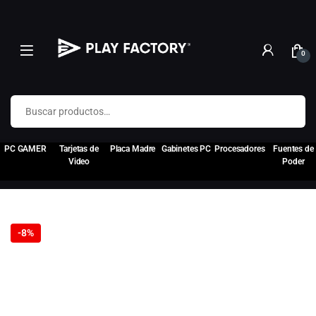
0
Buscar por:
PC GAMER
Tarjetas de
Placa Madre
Gabinetes PC
Procesadores
Fuentes de
Video
Poder
-
8%