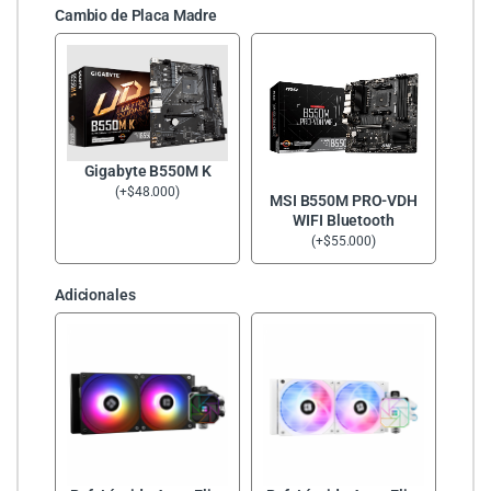
Cambio de Placa Madre
Gigabyte B550M K
(
+
$
48.000
)
MSI B550M PRO-VDH
WIFI Bluetooth
(
+
$
55.000
)
Adicionales