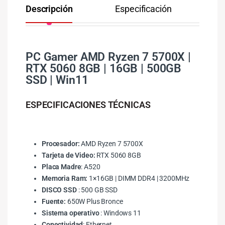
Descripción
Especificación
Co
PC Gamer AMD Ryzen 7 5700X |
RTX 5060 8GB | 16GB | 500GB
SSD | Win11
ESPECIFICACIONES TÉCNICAS
Procesador:
AMD Ryzen 7 5700X
Tarjeta de Video:
RTX 5060 8GB
Placa Madre
: A520
Memoria Ram:
1×16GB | DIMM DDR4 | 3200MHz
DISCO SSD
: 500 GB SSD
Fuente:
650W Plus Bronce
Sistema operativo
: Windows 11
Conectividad
: Ethernet