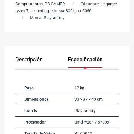
Computadoras
,
PC GAMER
Etiquetas:
pc gamer
ryzen 7
,
pc medio
,
pc-hasta-800k
,
rtx 5060
Marca:
Playfactory
Descripción
Especificación
Co
Peso
12 kg
Dimensiones
33 × 37 × 40 cm
brands
Playfactory
Procesador
amd ryzen 7 5700x
Tarjeta de Video
RTX 5060