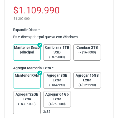
$
1.109.990
$
1.200.000
Expandir Disco
*
Es el disco principal que va con Windows.
Mantener Disco
Cambiar a 1TB
Cambiar 2TB
principal
SSD
(
+
$
164.000
)
(
+
$
75.000
)
Agregar Memoria Extra
*
Mantener RAM
Agregar 8GB
Agregar 16GB
Extra
Extra
(
+
$
64.990
)
(
+
$
129.990
)
Agregar 32GB
Agregar 64 Gb
Extra
Extra
(
+
$
335.000
)
(
+
$
750.000
)
2x32