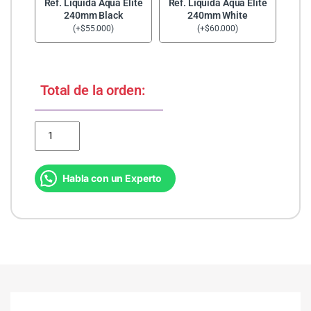
Ref. Líquida Aqua Elite
Ref. Líquida Aqua Elite
240mm Black
240mm White
(
+
$
55.000
)
(
+
$
60.000
)
Total de la orden:
PC Gamer AMD Ryzen 7 5700X | RTX 5060 8GB | 16GB | 500GB SSD
Habla con un Experto