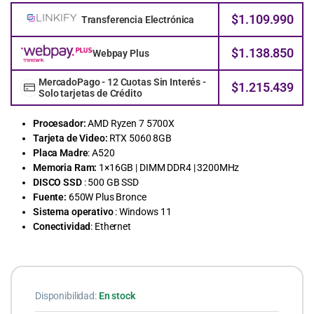
$
1.109.990
Transferencia Electrónica
$
1.138.850
Webpay Plus
MercadoPago - 12 Cuotas Sin Interés -
$
1.215.439
Solo tarjetas de Crédito
Procesador:
AMD Ryzen 7 5700X
Tarjeta de Video:
RTX 5060 8GB
Placa Madre
: A520
Memoria Ram:
1×16GB | DIMM DDR4 | 3200MHz
DISCO SSD
: 500 GB SSD
Fuente:
650W Plus Bronce
Sistema operativo
: Windows 11
Conectividad
: Ethernet
Disponibilidad:
En stock