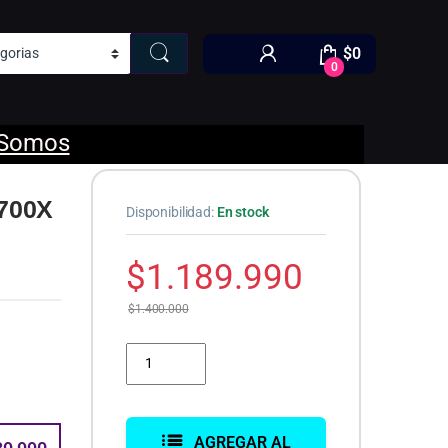
$
0
0
 Somos
700X
Disponibilidad:
En stock
$
1.189.990
$
1.400.000
PC Gamer AMD Ryzen 7 5700X | RTX 5060TI 8GB | 16
AGREGAR AL