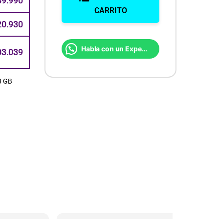
89.990
CARRITO
20.930
Habla con un Experto
03.039
8 GB