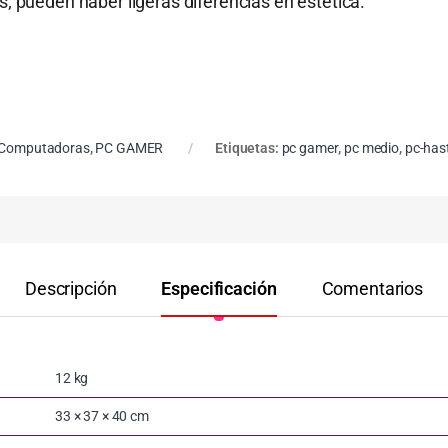
; pueden haber ligeras diferencias en estética.
Computadoras
,
PC GAMER
Etiquetas:
pc gamer
,
pc medio
,
pc-has
Descripción
Especificación
Comentarios
12 kg
33 × 37 × 40 cm