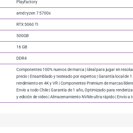
Playfactory
amd ryzen 7 5700x
RTX 5060 TI
500GB
16 GB
DDR4
Componentes 100% nuevos de marca | Ideal para jugar en resoluci
precio | Ensamblado y testeado por expertos | Garantía local de 1
rendimiento en 4K y VR | Componentes Premium de marcas lídere
Envío a todo Chile | Garantía de 1 año, Optimizado para renderi
y edición de video | Almacenamiento NVMe ultra rápido | Envío a t