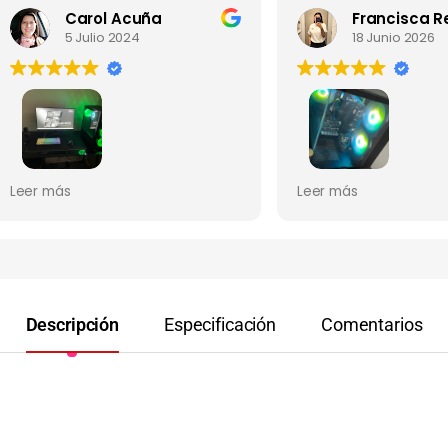
Carol Acuña
Franci
5 Julio 2024
18 Junio 2026
lente servicio , el PC gamer
La atención 10/10 y super
 más
Leer más
ó en perfectas condiciones
rápidos con el envío... Me l
ayfactory muy
el pc impecable
mendable y responsable.
Descripción
Especificación
Comentarios