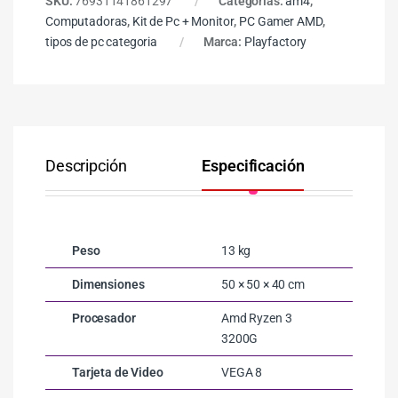
SKU:
76931141861297
Categorías:
am4
,
Computadoras
,
Kit de Pc + Monitor
,
PC Gamer AMD
,
tipos de pc categoria
Marca:
Playfactory
Descripción
Especificación
Co
Peso
13 kg
Dimensiones
50 × 50 × 40 cm
Procesador
Amd Ryzen 3
3200G
Tarjeta de Video
VEGA 8