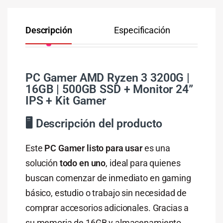
Descripción
Especificación
Co
PC Gamer AMD Ryzen 3 3200G |
16GB | 500GB SSD + Monitor 24”
IPS + Kit Gamer
🖥️ Descripción del producto
Este
PC Gamer listo para usar
es una
solución
todo en uno
, ideal para quienes
buscan comenzar de inmediato en gaming
básico, estudio o trabajo sin necesidad de
comprar accesorios adicionales. Gracias a
su memoria de 16GB y almacenamiento