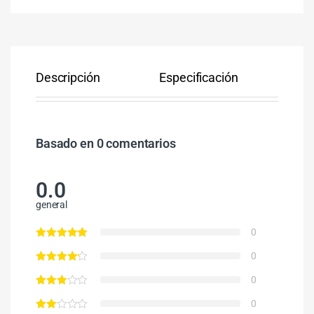
Descripción
Especificación
Co
Basado en 0 comentarios
0.0
general
0
0
0
0