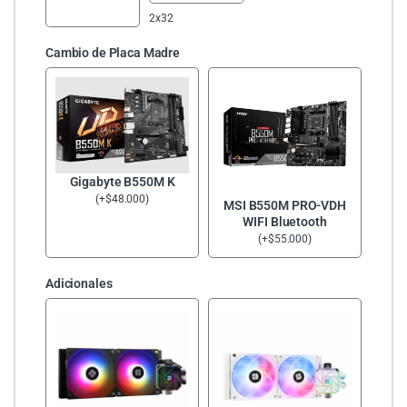
2x32
Cambio de Placa Madre
Gigabyte B550M K
(
+
$
48.000
)
MSI B550M PRO-VDH
WIFI Bluetooth
(
+
$
55.000
)
Adicionales