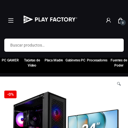
0
Buscar por:
PC GAMER
Tarjetas de
Placa Madre
Gabinetes PC
Procesadores
Fuentes de
Video
Poder
🔍
-
0%