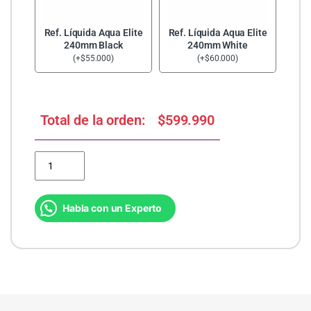
Ref. Líquida Aqua Elite
Ref. Líquida Aqua Elite
240mm Black
240mm White
(
+
$
55.000
)
(
+
$
60.000
)
Total de la orden:
$
599.990
PC Gamer Ryzen 3 3200G | 16gb | 500SSD + Monitor 24 IPS KIT
Habla con un Experto