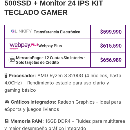
500SSD + Monitor 24 IPS KIT
TECLADO GAMER
$
599.990
Transferencia Electrónica
$
615.590
Webpay Plus
MercadoPago - 12 Cuotas Sin Interés -
$
656.989
Solo tarjetas de Crédito
🖥️
Procesador:
AMD Ryzen 3 3200G (4 núcleos, hasta
4.0GHz) – Rendimiento estable para uso diario y
gaming básico
🎮
Gráficos Integrados:
Radeon Graphics – Ideal para
eSports y juegos livianos
💾
Memoria RAM:
16GB DDR4 – Fluidez para multitarea
y mejor desempeño gráfico integrado