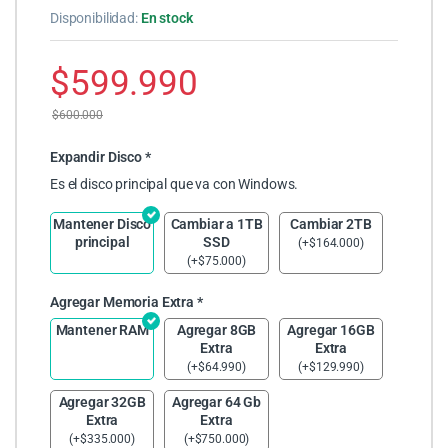
Disponibilidad:
En stock
$
599.990
$
600.000
Expandir Disco
*
Es el disco principal que va con Windows.
Mantener Disco
Cambiar a 1TB
Cambiar 2TB
principal
SSD
(
+
$
164.000
)
(
+
$
75.000
)
Agregar Memoria Extra
*
Mantener RAM
Agregar 8GB
Agregar 16GB
Extra
Extra
(
+
$
64.990
)
(
+
$
129.990
)
Agregar 32GB
Agregar 64 Gb
Extra
Extra
(
+
$
335.000
)
(
+
$
750.000
)