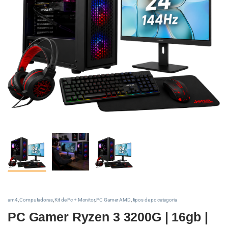
am4
,
Computadoras
,
Kit de Pc + Monitor
,
PC Gamer AMD
,
tipos de pc categoria
PC Gamer Ryzen 3 3200G | 16gb |