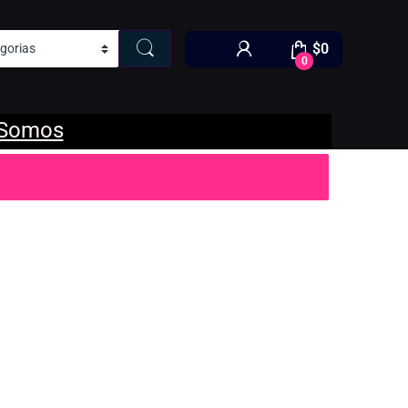
$
0
0
 Somos