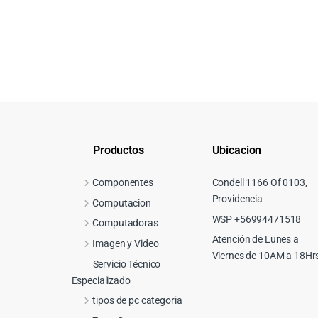
Productos
Ubicacion
Componentes
Condell 1166 Of 0103,
Providencia
Computacion
WSP +56994471518
Computadoras
Atención de Lunes a
Imagen y Video
Viernes de 10AM a 18Hr
Servicio Técnico
Especializado
tipos de pc categoria