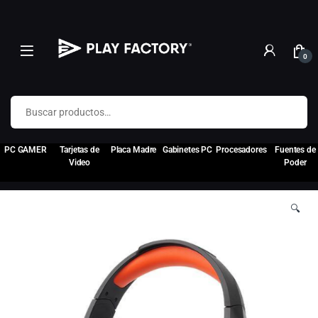
0
Buscar por:
PC GAMER
Tarjetas de
Placa Madre
Gabinetes PC
Procesadores
Fuentes de
Video
Poder
🔍