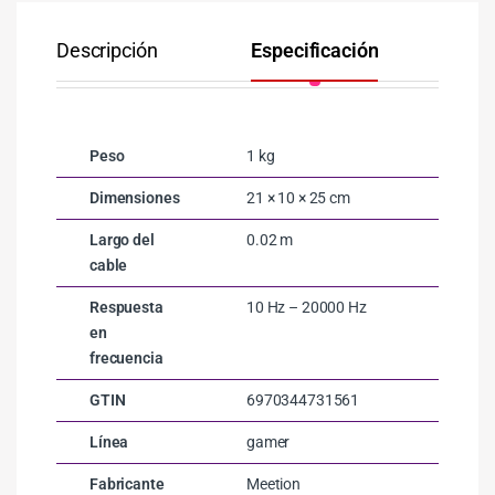
Descripción
Especificación
Co
Peso
1 kg
Dimensiones
21 × 10 × 25 cm
Largo del
0.02 m
cable
Respuesta
10 Hz – 20000 Hz
en
frecuencia
GTIN
6970344731561
Línea
gamer
Fabricante
Meetion