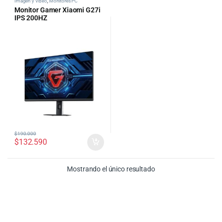
Imagen y Video
,
Monitores PC
Monitor Gamer Xiaomi G27i
IPS 200HZ
$
190.000
$
132.590
Mostrando el único resultado