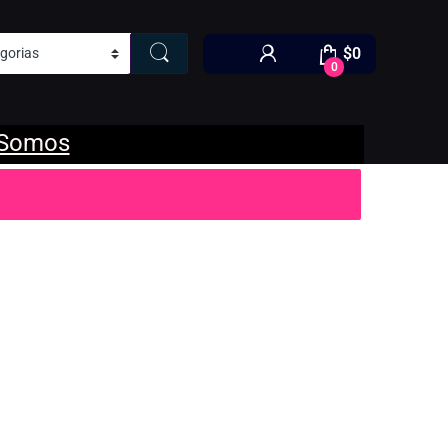
$
0
0
 Somos