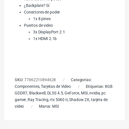
¿Backplate? Sí
Conectores de poder
1x 8 pines
Puertos de video
3x DisplayPort 2.1
1x HDMI 2.1b
SKU:
77862210894628
Categorías:
Componentes
,
Tarjetas de Video
Etiquetas:
8GB
GDDR7
,
Blackwell
,
DLSS 4.5
,
GeForce
,
MSI
,
nvidia
,
pc
gamer
,
Ray Tracing
,
rtx 5060 ti
,
Shadow 2X
,
tarjeta de
video
Marca:
MSI