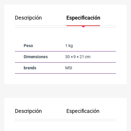
Descripción
Especificación
Co
Peso
1 kg
Dimensiones
30 × 9 × 21 cm
brands
MSI
Descripción
Especificación
Co