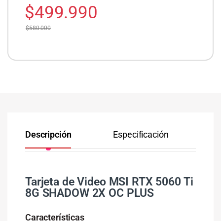
$
499.990
$
580.000
Descripción
Especificación
Co
Tarjeta de Video MSI RTX 5060 Ti
8G SHADOW 2X OC PLUS
Características