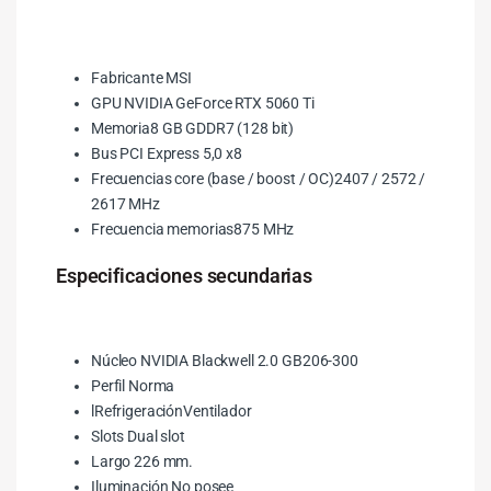
Fabricante MSI
GPU NVIDIA GeForce RTX 5060 Ti
Memoria8 GB GDDR7 (128 bit)
Bus PCI Express 5,0 x8
Frecuencias core (base / boost / OC)2407 / 2572 /
2617 MHz
Frecuencia memorias875 MHz
Especificaciones secundarias
Núcleo NVIDIA Blackwell 2.0 GB206-300
Perfil Norma
lRefrigeraciónVentilador
Slots Dual slot
Largo 226 mm.
Iluminación No posee