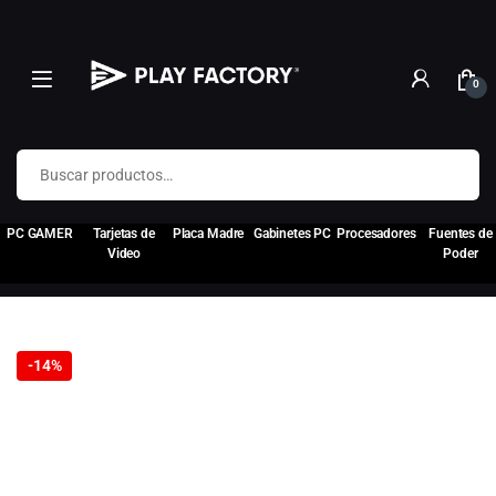
0
Buscar por:
PC GAMER
Tarjetas de
Placa Madre
Gabinetes PC
Procesadores
Fuentes de
Video
Poder
-
14%