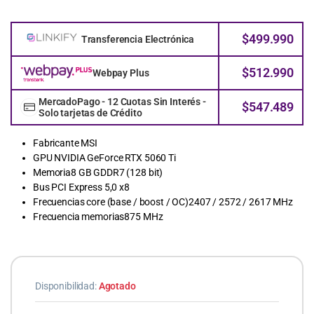
$
499.990
Transferencia Electrónica
$
512.990
Webpay Plus
MercadoPago - 12 Cuotas Sin Interés -
$
547.489
Solo tarjetas de Crédito
Fabricante MSI
GPU NVIDIA GeForce RTX 5060 Ti
Memoria8 GB GDDR7 (128 bit)
Bus PCI Express 5,0 x8
Frecuencias core (base / boost / OC)2407 / 2572 / 2617 MHz
Frecuencia memorias875 MHz
Disponibilidad:
Agotado