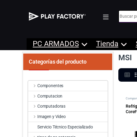
Búsqueda
PC ARMADOS
Tienda
MSI
Categorías del producto
Componentes
Computacion
Compon
Ventilac
Refri
Computadoras
CoreF
Imagen y Video
Servicio Técnico Especializado