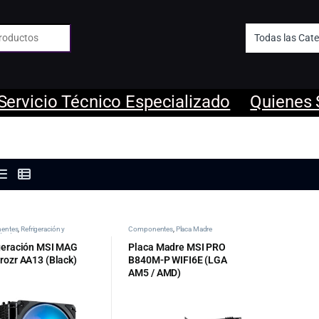
 de:
Servicio Técnico Especializado
Quienes
entes
,
Refrigeración y
Componentes
,
Placa Madre
ión de PC
geración MSI MAG
Placa Madre MSI PRO
rozr AA13 (Black)
B840M-P WIFI6E (LGA
AM5 / AMD)