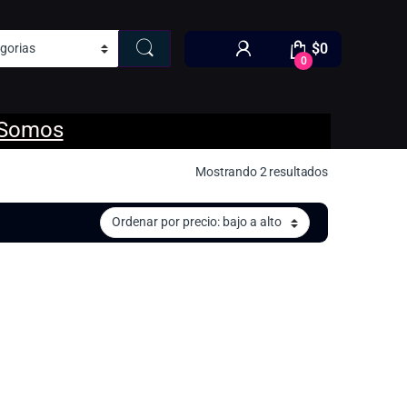
$
0
0
 Somos
Ordenado por p
Mostrando 2 resultados