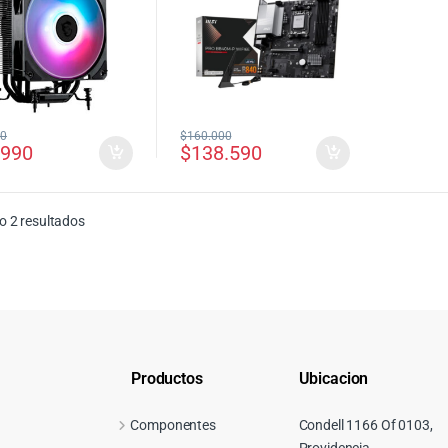
00
$
160.000
.990
$
138.590
Ordenado por precio: bajo a alto
 2 resultados
Productos
Ubicacion
Componentes
Condell 1166 Of 0103,
Providencia