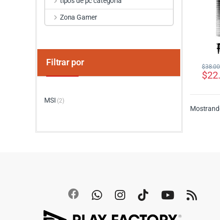
tipos de pc categoria
Zona Gamer
Filtrar por
$
38.0
$
22
MSI
(2)
Mostrando