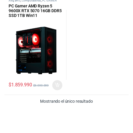
Alta
,
am5
,
Computadoras
,
PC GAMER
PC Gamer AMD Ryzen 5
9600X RTX 5070 16GB DDR5
SSD 1TB Win11
$
1.859.990
$
3.000.000
Mostrando el único resultado