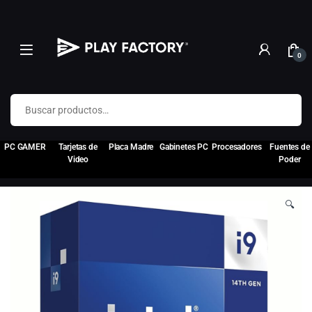
0
Buscar por:
PC GAMER
Tarjetas de
Placa Madre
Gabinetes PC
Procesadores
Fuentes de
Video
Poder
🔍