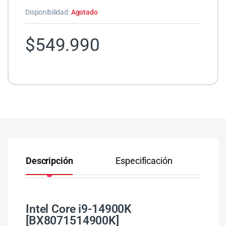
Disponibilidad:
Agotado
$
549.990
Descripción
Especificación
Co
Intel Core i9-14900K
[BX8071514900K]