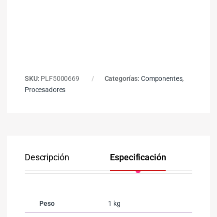
SKU:
PLF5000669
Categorías:
Componentes
,
Procesadores
Descripción
Especificación
Co
Peso
1 kg