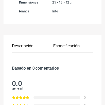
Dimensiones
25 × 18 × 12 cm
brands
Intel
Descripción
Especificación
Co
Basado en 0 comentarios
0.0
general
0