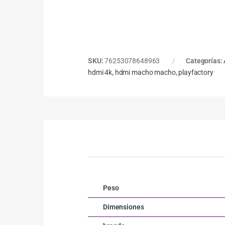
SKU:
76253078648963
Categorías:
hdmi 4k
,
hdmi macho macho
,
playfactory
Peso
Dimensiones