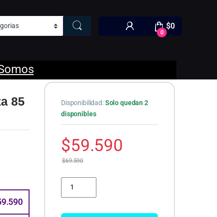
$
0
0
 Somos
za 85
Disponibilidad:
Solo quedan 2
disponibles
$
59.590
$
69.590
Refrigeracion Cougar Forza 85 ARGB Forza 85 ARGB
59.590