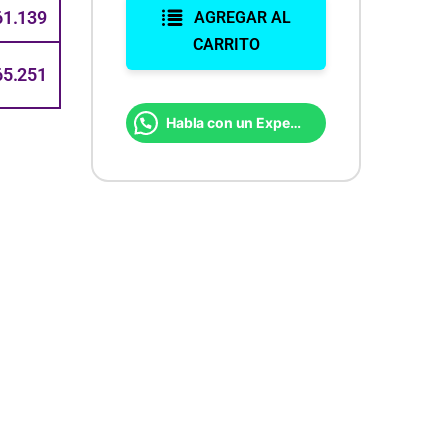
61.139
AGREGAR AL
CARRITO
65.251
Habla con un Experto