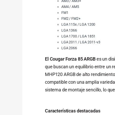
AM3 / AM3+
AM4 / AM5
FM1
FM2 / FM2+
LGA 115x / LGA 1200
LGA 1366
LGA 1700 / LGA 1851
LGA 2011 / LGA 2011-v3
LGA 2066
El Cougar Forza 85 ARGB
es un dis
que buscan un equilibrio entre un 
MHP120 ARGB de alto rendimiento y
compatible con una amplia varieda
sistema de montaje sencillo, lo que
Características destacadas