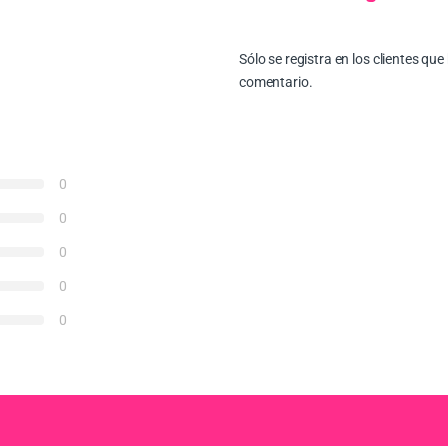
Sólo se registra en los clientes q
comentario.
0
0
0
0
0