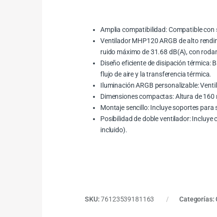
Amplia compatibilidad: Compatible con
Ventilador MHP120 ARGB de alto rendimi
ruido máximo de 31.68 dB(A), con rodam
Diseño eficiente de disipación térmica: 
flujo de aire y la transferencia térmica.
Iluminación ARGB personalizable: Venti
Dimensiones compactas: Altura de 160 m
Montaje sencillo: Incluye soportes para s
Posibilidad de doble ventilador: Incluye
incluido).
SKU:
76123539181163
Categorías: