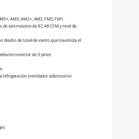
 AM3+, AM3, AM2+, AM2, FM2, FM1.
 de aire máximo de 82.48 CFM y nivel de
on diseño de túnel de viento que maximiza el
ediante conector de 3 pines.
n.
a refrigeración (ventilador adicional no
ght