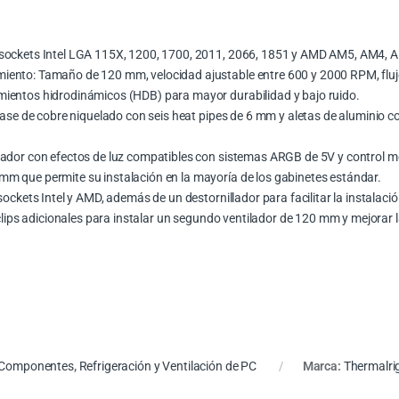
 sockets Intel LGA 115X, 1200, 1700, 2011, 2066, 1851 y AMD AM5, AM4,
ento: Tamaño de 120 mm, velocidad ajustable entre 600 y 2000 RPM, flujo
ientos hidrodinámicos (HDB) para mayor durabilidad y bajo ruido.
Base de cobre niquelado con seis heat pipes de 6 mm y aletas de aluminio c
lador con efectos de luz compatibles con sistemas ARGB de 5V y control m
m que permite su instalación en la mayoría de los gabinetes estándar.
ockets Intel y AMD, además de un destornillador para facilitar la instalació
 clips adicionales para instalar un segundo ventilador de 120 mm y mejorar l
Componentes
,
Refrigeración y Ventilación de PC
Marca:
Thermalri