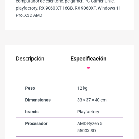
computador de escritorio
,
pc gamer
,
PC Gamer Chile
,
playfactory
,
RX 9060 XT 16GB
,
RX 9060XT
,
Windows 11
Pro
,
X3D AMD
Descripción
Especificación
Co
Peso
12 kg
Dimensiones
33 × 37 × 40 cm
brands
Playfactory
Procesador
AMD Ryzen 5
5500X 3D