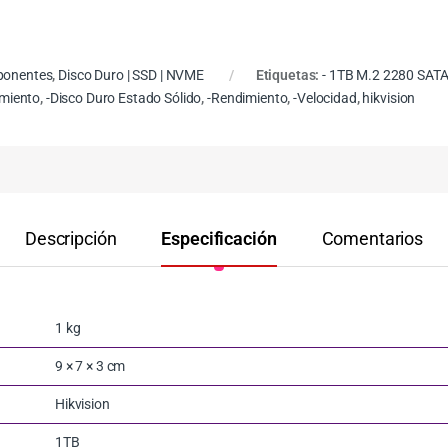
onentes
,
Disco Duro | SSD | NVME
Etiquetas:
- 1TB M.2 2280 SATA
miento
,
-Disco Duro Estado Sólido
,
-Rendimiento
,
-Velocidad
,
hikvision
Descripción
Especificación
Comentarios
1 kg
9 × 7 × 3 cm
Hikvision
1TB