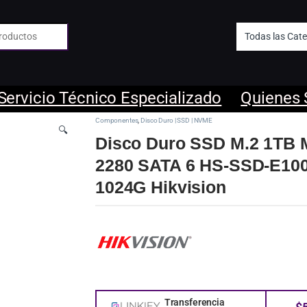
 de:
Servicio Técnico Especializado
Quienes
Componentes
,
Disco Duro | SSD | NVME
🔍
Disco Duro SSD M.2 1TB 
2280 SATA 6 HS-SSD-E10
1024G Hikvision
Transferencia