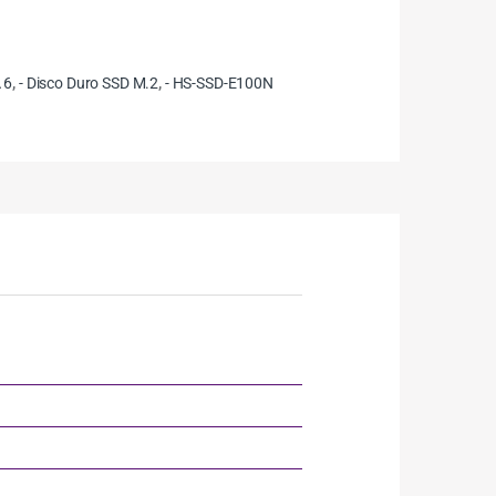
 6
,
- Disco Duro SSD M.2
,
- HS-SSD-E100N