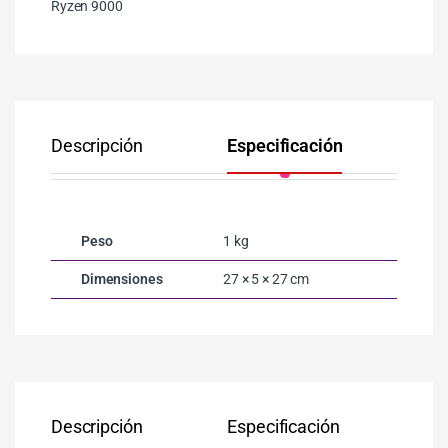
Ryzen 9000
Descripción
Especificación
Co
Peso
1 kg
Dimensiones
27 × 5 × 27 cm
Descripción
Especificación
Co