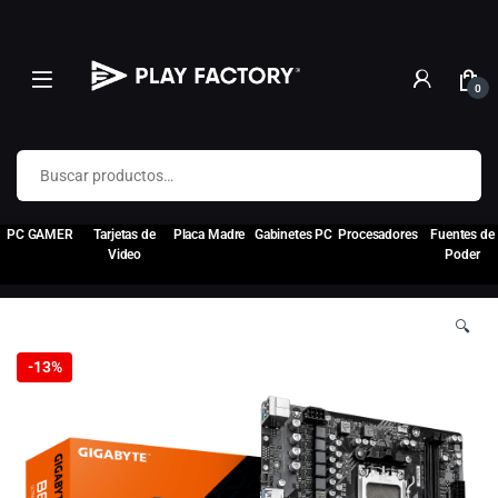
0
Buscar por:
PC GAMER
Tarjetas de
Placa Madre
Gabinetes PC
Procesadores
Fuentes de
Video
Poder
🔍
-
13%