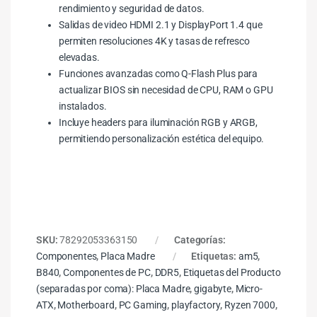
rendimiento y seguridad de datos.
Salidas de video HDMI 2.1 y DisplayPort 1.4 que
permiten resoluciones 4K y tasas de refresco
elevadas.
Funciones avanzadas como Q-Flash Plus para
actualizar BIOS sin necesidad de CPU, RAM o GPU
instalados.
Incluye headers para iluminación RGB y ARGB,
permitiendo personalización estética del equipo.
SKU:
78292053363150
Categorías:
Componentes
,
Placa Madre
Etiquetas:
am5
,
B840
,
Componentes de PC
,
DDR5
,
Etiquetas del Producto
(separadas por coma): Placa Madre
,
gigabyte
,
Micro-
ATX
,
Motherboard
,
PC Gaming
,
playfactory
,
Ryzen 7000
,