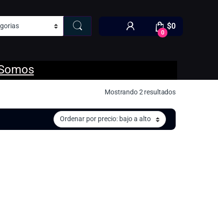
$
0
0
 Somos
Ordenado por p
Mostrando 2 resultados