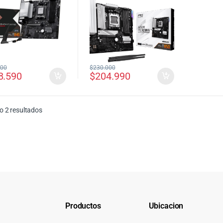
000
$
230.000
8.590
$
204.990
Ordenado por precio: bajo a alto
 2 resultados
Productos
Ubicacion