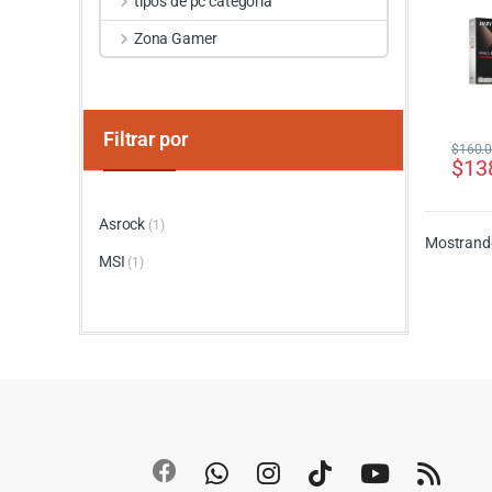
tipos de pc categoria
Zona Gamer
Filtrar por
$
160.
$
13
Asrock
(1)
Mostrando
MSI
(1)