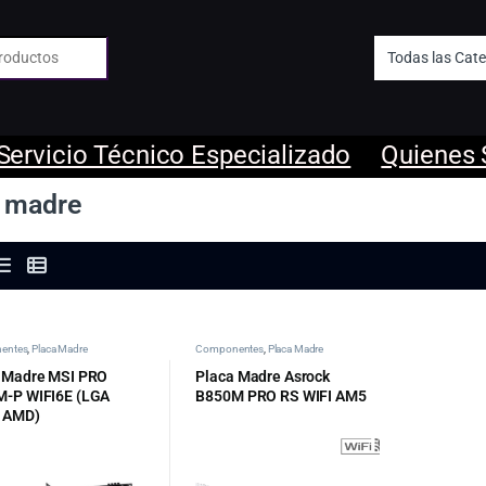
 de:
Servicio Técnico Especializado
Quienes
a madre
entes
,
Placa Madre
Componentes
,
Placa Madre
 Madre MSI PRO
Placa Madre Asrock
-P WIFI6E (LGA
B850M PRO RS WIFI AM5
 AMD)