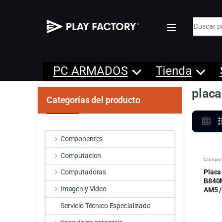
Búsqueda
PC ARMADOS
Tienda
plac
Categorías del producto
Componentes
Computacion
Compon
Placa
Computadoras
B840M
Imagen y Video
AM5 /
Servicio Técnico Especializado