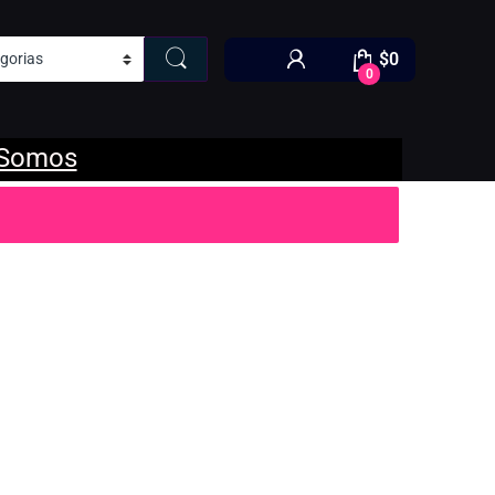
$
0
0
 Somos