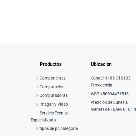
Productos
Ubicacion
Componentes
Condell 1166 Of 0103,
Providencia
Computacion
WSP +56994471518
Computadoras
Atención de Lunes a
Imagen y Video
Viernes de 10AM a 18Hr
Servicio Técnico
Especializado
tipos de pc categoria