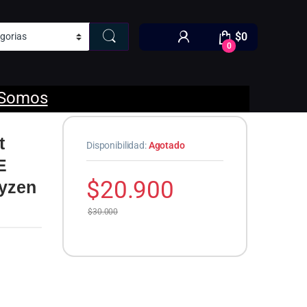
$
0
0
 Somos
t
Disponibilidad:
Agotado
E
$
20.900
yzen
$
30.000