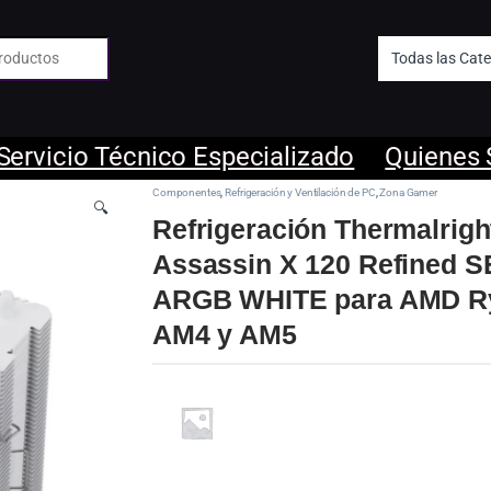
 de:
Servicio Técnico Especializado
Quienes
Componentes
,
Refrigeración y Ventilación de PC
,
Zona Gamer
🔍
Refrigeración Thermalrigh
Assassin X 120 Refined S
ARGB WHITE para AMD R
AM4 y AM5