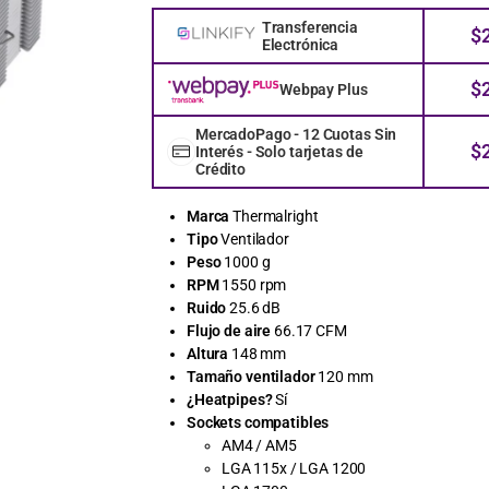
Transferencia
$
Electrónica
$
Webpay Plus
MercadoPago - 12 Cuotas Sin
$
Interés - Solo tarjetas de
Crédito
Marca
Thermalright
Tipo
Ventilador
Peso
1000 g
RPM
1550 rpm
Ruido
25.6 dB
Flujo de aire
66.17 CFM
Altura
148 mm
Tamaño ventilador
120 mm
¿Heatpipes?
Sí
Sockets compatibles
AM4 / AM5
LGA 115x / LGA 1200