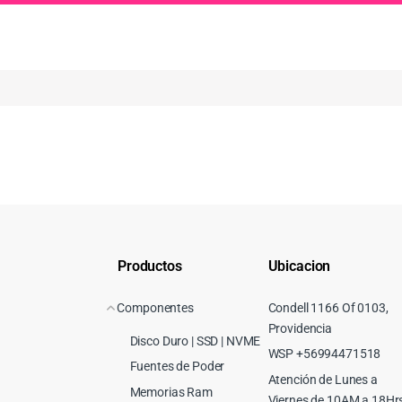
Productos
Ubicacion
Componentes
Condell 1166 Of 0103,
Providencia
Disco Duro | SSD | NVME
WSP +56994471518
Fuentes de Poder
Atención de Lunes a
Memorias Ram
Viernes de 10AM a 18Hr