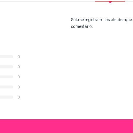
Sólo se registra en los clientes q
comentario.
0
0
0
0
0