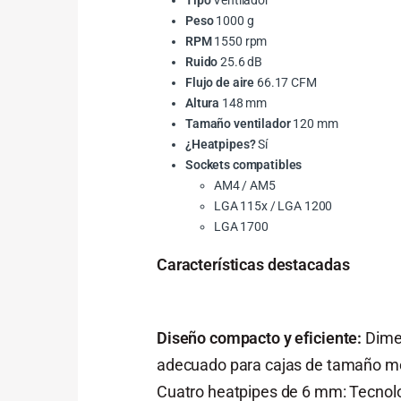
Tipo
Ventilador
Peso
1000 g
RPM
1550 rpm
Ruido
25.6 dB
Flujo de aire
66.17 CFM
Altura
148 mm
Tamaño ventilador
120 mm
¿Heatpipes?
Sí
Sockets compatibles
AM4 / AM5
LGA 115x / LGA 1200
LGA 1700
Características destacadas
Diseño compacto y eficiente:
Dimen
adecuado para cajas de tamaño m
Cuatro heatpipes de 6 mm: Tecnolo