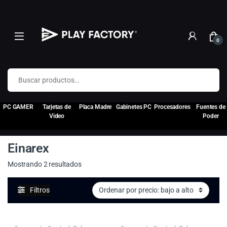
0
Buscar por:
PC GAMER
Tarjetas de
Placa Madre
Gabinetes PC
Procesadores
Fuentes de
Video
Poder
Einarex
Ordenado por precio: bajo a alto
Mostrando 2 resultados
Filtros