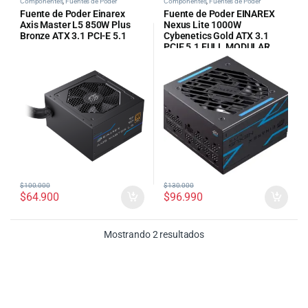
Componentes
,
Fuentes de Poder
Componentes
,
Fuentes de Poder
Fuente de Poder Einarex
Fuente de Poder EINAREX
Axis Master L5 850W Plus
Nexus Lite 1000W
Bronze ATX 3.1 PCI-E 5.1
Cybenetics Gold ATX 3.1
PCIE 5.1 FULL MODULAR
(EXPS-NLT-100-BK)
$
100.000
$
130.000
$
64.900
$
96.990
Ordenado por precio: bajo
Mostrando 2 resultados