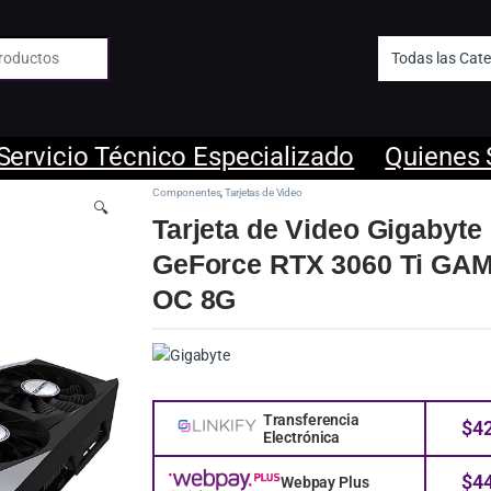
 de:
Servicio Técnico Especializado
Quienes
Componentes
,
Tarjetas de Video
🔍
Tarjeta de Video Gigabyte
GeForce RTX 3060 Ti GA
OC 8G
Transferencia
$
4
Electrónica
$
4
Webpay Plus