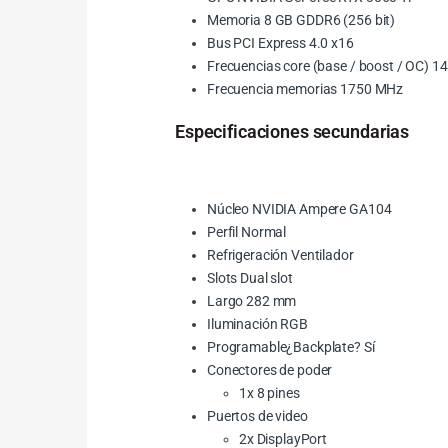
Memoria 8 GB GDDR6 (256 bit)
Bus PCI Express 4.0 x16
Frecuencias core (base / boost / OC) 1
Frecuencia memorias 1750 MHz
Especificaciones secundarias
Núcleo NVIDIA Ampere GA104
Perfil Normal
Refrigeración Ventilador
Slots Dual slot
Largo 282 mm
Iluminación RGB
Programable¿Backplate? Sí
Conectores de poder
1x 8 pines
Puertos de video
2x DisplayPort