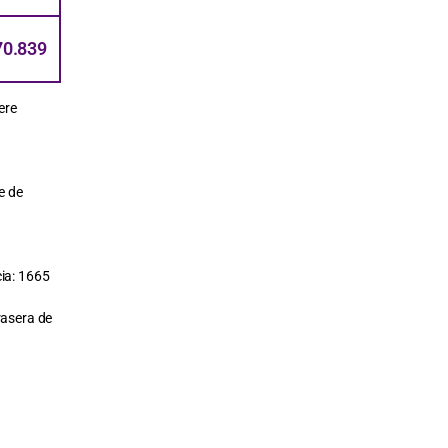
70.839
ere
e de
cia: 1665
rasera de