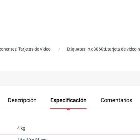
onentes
,
Tarjetas de Video
Etiquetas:
rtx 3060ti
,
tarjeta de video n
Descripción
Especificación
Comentarios
4 kg
44 × 40 × 25 cm