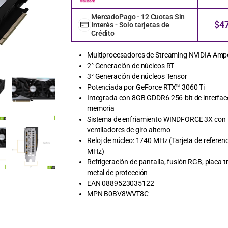
MercadoPago - 12 Cuotas Sin
$
4
Interés - Solo tarjetas de
Crédito
Multiprocesadores de Streaming NVIDIA Amp
2° Generación de núcleos RT
3° Generación de núcleos Tensor
Potenciada por GeForce RTX™ 3060 Ti
Integrada con 8GB GDDR6 256-bit de interfac
memoria
Sistema de enfriamiento WINDFORCE 3X con
ventiladores de giro alterno
Reloj de núcleo: 1740 MHz (Tarjeta de referen
MHz)
Refrigeración de pantalla, fusión RGB, placa t
metal de protección
EAN 0889523035122
MPN B0BV8WVT8C