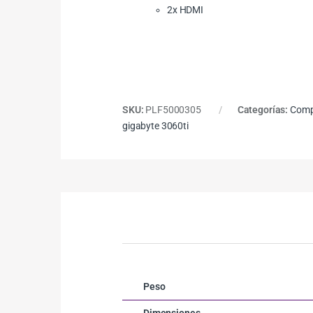
2x HDMI
SKU:
PLF5000305
Categorías:
Comp
gigabyte 3060ti
Peso
Dimensiones