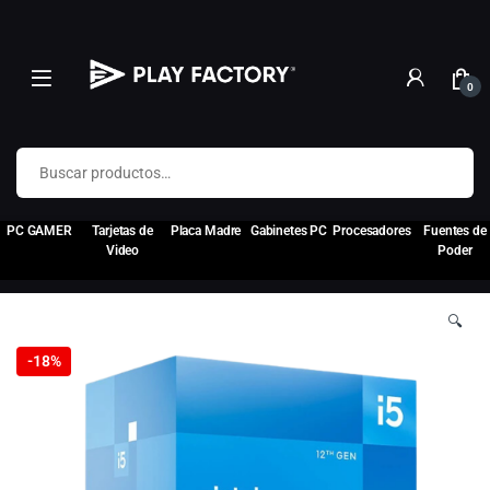
0
Buscar por:
PC GAMER
Tarjetas de
Placa Madre
Gabinetes PC
Procesadores
Fuentes de
Video
Poder
🔍
-
18%