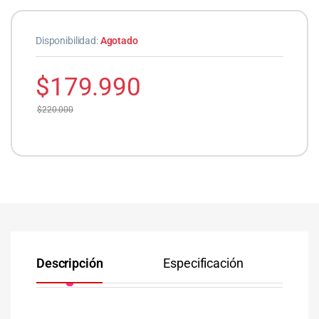
Disponibilidad:
Agotado
$
179.990
$
220.000
Descripción
Especificación
Co