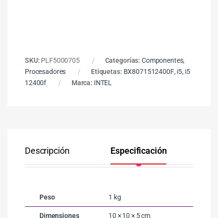
SKU:
PLF5000705
Categorías:
Componentes
,
Procesadores
Etiquetas:
BX8071512400F
,
i5
,
i5
12400f
Marca:
INTEL
Descripción
Especificación
Co
Peso
1 kg
Dimensiones
10 × 10 × 5 cm