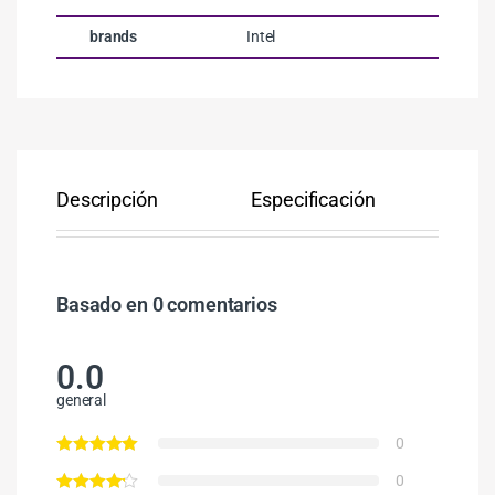
brands
Intel
Descripción
Especificación
Co
Basado en 0 comentarios
0.0
general
0
0