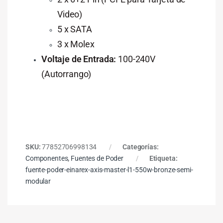
Video)
5 x SATA
3 x Molex
Voltaje de Entrada:
100-240V
(Autorrango)
SKU:
77852706998134
Categorías:
Componentes
,
Fuentes de Poder
Etiqueta:
fuente-poder-einarex-axis-master-l1-550w-bronze-semi-
modular