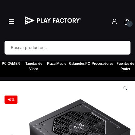
0
Buscar por:
PC GAMER
Tarjetas de
Placa Madre
Gabinetes PC
Procesadores
Fuentes de
Video
Poder
🔍
-
6%