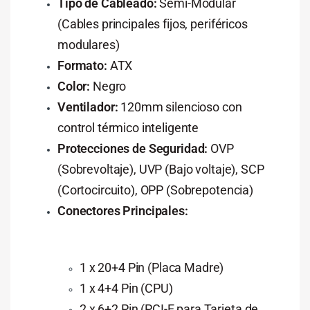
Tipo de Cableado:
Semi-Modular
(Cables principales fijos, periféricos
modulares)
Formato:
ATX
Color:
Negro
Ventilador:
120mm silencioso con
control térmico inteligente
Protecciones de Seguridad:
OVP
(Sobrevoltaje), UVP (Bajo voltaje), SCP
(Cortocircuito), OPP (Sobrepotencia)
Conectores Principales:
1 x 20+4 Pin (Placa Madre)
1 x 4+4 Pin (CPU)
2 x 6+2 Pin (PCI-E para Tarjeta de