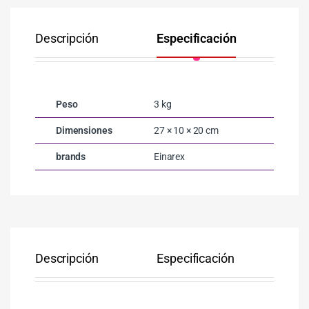
Descripción
Especificación
Co
Peso
3 kg
Dimensiones
27 × 10 × 20 cm
brands
Einarex
Descripción
Especificación
Co