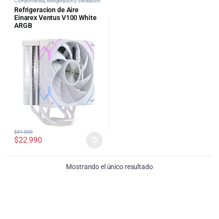
Componentes
,
Refrigeración y Ventilación
de PC
Refrigeracion de Aire
Einarex Ventus V100 White
ARGB
$
31.000
$
22.990
Mostrando el único resultado