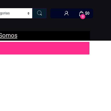
$
0
0
 Somos