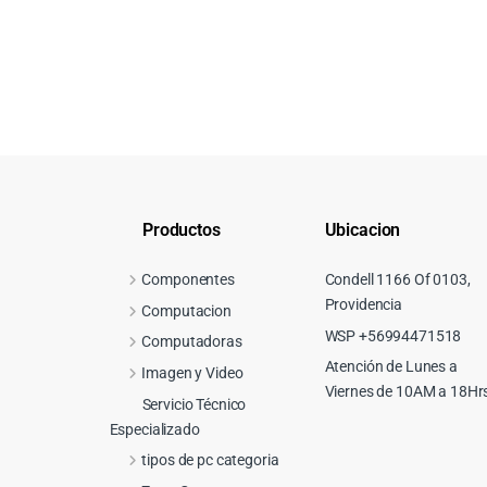
Productos
Ubicacion
Componentes
Condell 1166 Of 0103,
Providencia
Computacion
WSP +56994471518
Computadoras
Atención de Lunes a
Imagen y Video
Viernes de 10AM a 18Hr
Servicio Técnico
Especializado
tipos de pc categoria