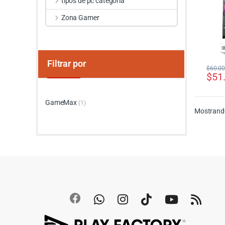
tipos de pc categoria
Zona Gamer
Filtrar por
$
60.0
$
51
GameMax
(1)
Mostrando