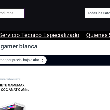
 de:
Servicio Técnico Especializado
Quienes
 gamer blanca
acion
,
Gabinetes PC
NETE GAMEMAX
 COC AB ATX White