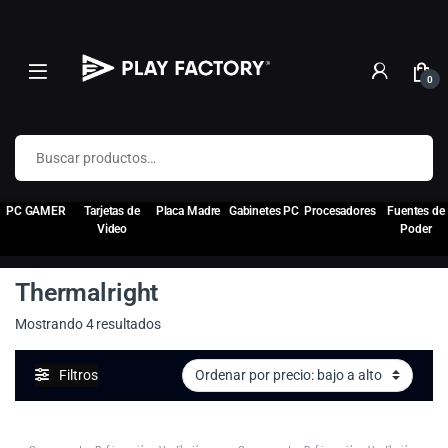
0
Buscar por:
PC GAMER
Tarjetas de
Placa Madre
Gabinetes PC
Procesadores
Fuentes de
Video
Poder
Thermalright
Ordenado por precio: bajo a alto
Mostrando 4 resultados
Filtros