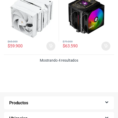
$
65.000
$
79.000
$
59.900
$
63.590
Ordenado por precio: bajo
Mostrando 4 resultados
Productos