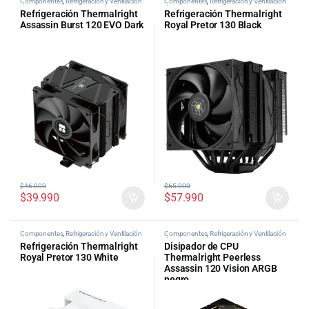
Componentes
,
Refrigeración y Ventilación
Componentes
,
Refrigeración y Ventilación
de PC
de PC
Refrigeración Thermalright
Refrigeración Thermalright
Assassin Burst 120 EVO Dark
Royal Pretor 130 Black
$
46.000
$
65.000
$
39.990
$
57.990
Componentes
,
Refrigeración y Ventilación
Componentes
,
Refrigeración y Ventilación
de PC
de PC
Refrigeración Thermalright
Disipador de CPU
Royal Pretor 130 White
Thermalright Peerless
Assassin 120 Vision ARGB
negro