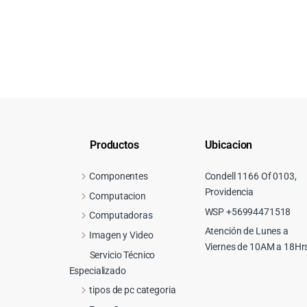
Productos
Ubicacion
Componentes
Condell 1166 Of 0103,
Providencia
Computacion
WSP +56994471518
Computadoras
Atención de Lunes a
Imagen y Video
Viernes de 10AM a 18Hr
Servicio Técnico
Especializado
tipos de pc categoria