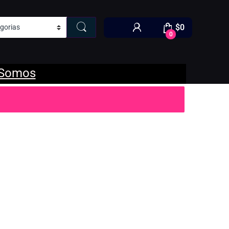
$
0
0
 Somos