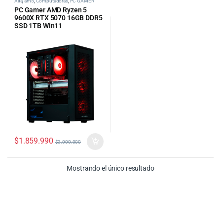
Alta
,
am5
,
Computadoras
,
PC GAMER
PC Gamer AMD Ryzen 5
9600X RTX 5070 16GB DDR5
SSD 1TB Win11
$
1.859.990
$
3.000.000
Mostrando el único resultado