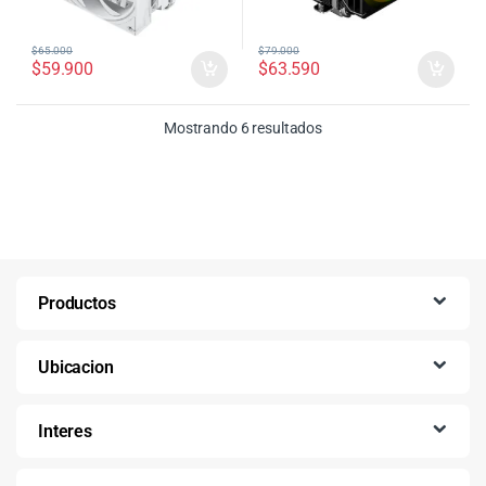
$
65.000
$
79.000
$
59.900
$
63.590
Ordenado por precio: bajo
Mostrando 6 resultados
Productos
Ubicacion
Interes