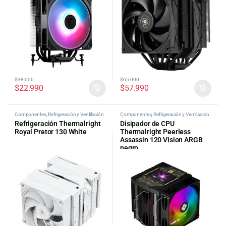
$
38.000
$
65.000
$
22.990
$
57.990
Componentes
,
Refrigeración y Ventilación
Componentes
,
Refrigeración y Ventilación
de PC
de PC
Refrigeración Thermalright
Disipador de CPU
Royal Pretor 130 White
Thermalright Peerless
Assassin 120 Vision ARGB
negro