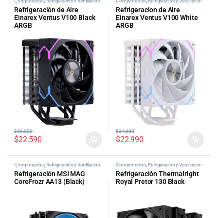
Componentes
,
Refrigeración y Ventilación
Componentes
,
Refrigeración y Ventilación
de PC
de PC
Refrigeración de Aire
Refrigeracion de Aire
Einarex Ventus V100 Black
Einarex Ventus V100 White
ARGB
ARGB
$
30.000
$
31.000
$
22.590
$
22.990
Componentes
,
Refrigeración y Ventilación
Componentes
,
Refrigeración y Ventilación
de PC
de PC
Refrigeración MSI MAG
Refrigeración Thermalright
CoreFrozr AA13 (Black)
Royal Pretor 130 Black