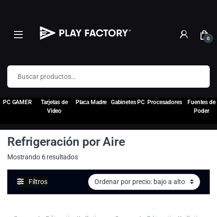
0
Buscar por:
PC GAMER
Tarjetas de
Placa Madre
Gabinetes PC
Procesadores
Fuentes de
Video
Poder
Refrigeración por Aire
Ordenado por precio: bajo a alto
Mostrando 6 resultados
Filtros