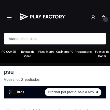
0
Buscar por:
PC GAMER
Tarjetas de
Placa Madre
Gabinetes PC
Procesadores
Fuentes de
Video
Poder
psu
Ordenado por precio: bajo a alto
Mostrando 2 resultados
Filtros