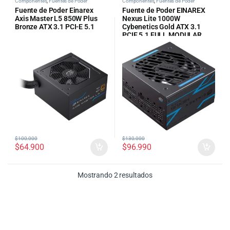
Componentes
,
Fuentes de Poder
Componentes
,
Fuentes de Poder
Fuente de Poder Einarex
Fuente de Poder EINAREX
Axis Master L5 850W Plus
Nexus Lite 1000W
Bronze ATX 3.1 PCI-E 5.1
Cybenetics Gold ATX 3.1
PCIE 5.1 FULL MODULAR
(EXPS-NLT-100-BK)
$
100.000
$
130.000
$
64.900
$
96.990
Ordenado por precio: bajo
Mostrando 2 resultados