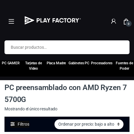
0
Buscar por:
PC GAMER
Tarjetas de
Placa Madre
Gabinetes PC
Procesadores
Fuentes de
Video
Poder
PC preensamblado con AMD Ryzen 7
5700G
Mostrando el único resultado
Filtros