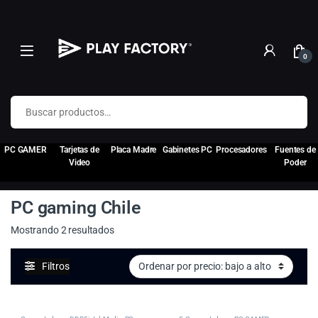
0
Buscar por:
PC GAMER
Tarjetas de
Placa Madre
Gabinetes PC
Procesadores
Fuentes de
Video
Poder
PC gaming Chile
Ordenado por precio: bajo a alto
Mostrando 2 resultados
Filtros