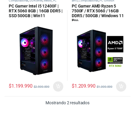
Computadoras
,
DDR5intel
,
Medio
,
PC
am5
,
Computadoras
,
PC GAMER
GAMER
PC Gamer Intel i5 12400F |
PC Gamer AMD Ryzen 5
RTX 5060 8GB | 16GB DDR5 |
7500F / RTX 5060 / 16GB
SSD 500GB | Win11
DDR5 / 500GB / Windows 11
Pro
$
1.199.990
$
1.209.990
$
2.500.000
$
1.300.000
Ordenado por precio: bajo
Mostrando 2 resultados