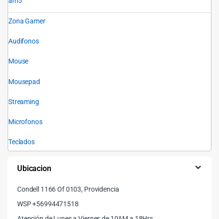
am5
Zona Gamer
Audifonos
Mouse
Mousepad
Streaming
Microfonos
Teclados
Ubicacion
Condell 1166 Of 0103, Providencia
WSP +56994471518
Atención de Lunes a Viernes de 10AM a 18Hrs