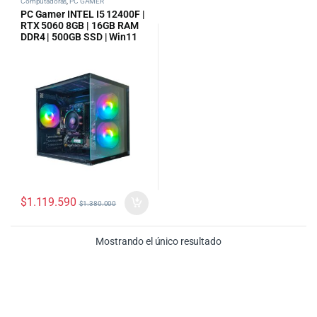
Computadoras
,
PC GAMER
PC Gamer INTEL I5 12400F |
RTX 5060 8GB | 16GB RAM
DDR4 | 500GB SSD | Win11
$
1.119.590
$
1.380.000
Mostrando el único resultado