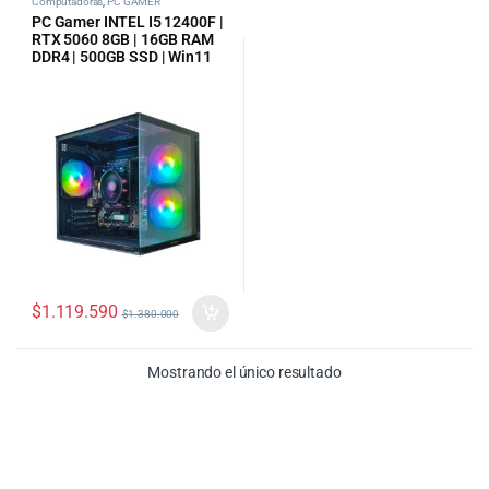
Computadoras
,
PC GAMER
PC Gamer INTEL I5 12400F |
RTX 5060 8GB | 16GB RAM
DDR4 | 500GB SSD | Win11
$
1.119.590
$
1.380.000
Mostrando el único resultado