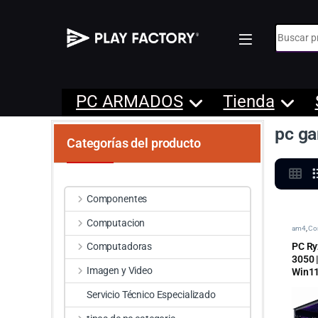
Búsqueda
PC ARMADOS
Tienda
pc ga
Categorías del producto
Componentes
Computacion
am4
,
Co
Gamer 
PC Ry
Computadoras
3050 
Imagen y Video
Win1
Servicio Técnico Especializado