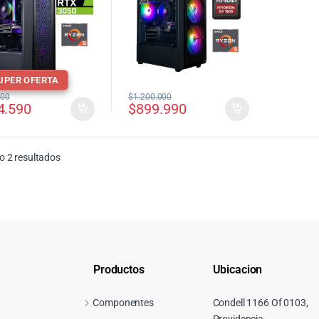
UPER OFERTA
000
$
1.200.000
4.590
$
899.990
Ordenado por precio: bajo a alto
 2 resultados
Productos
Ubicacion
Componentes
Condell 1166 Of 0103,
Providencia