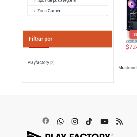
tipos de pc categoria
Zona Gamer
S
Filtrar por
$
830.
$
72
Playfactory
(2)
Mostrando