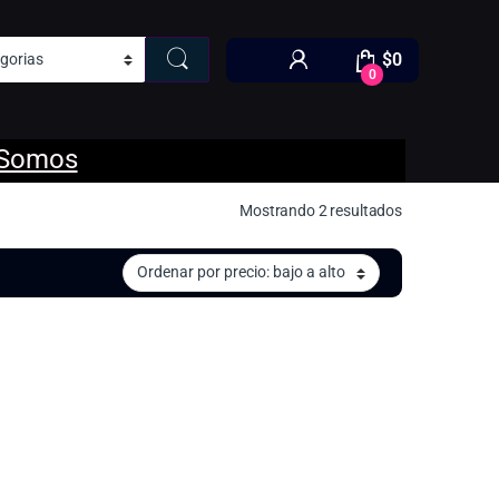
$
0
0
 Somos
Ordenado por p
Mostrando 2 resultados