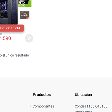
UPER OFERTA
000
4.590
 el único resultado
Productos
Ubicacion
Componentes
Condell 1166 Of 0103,
Providencia