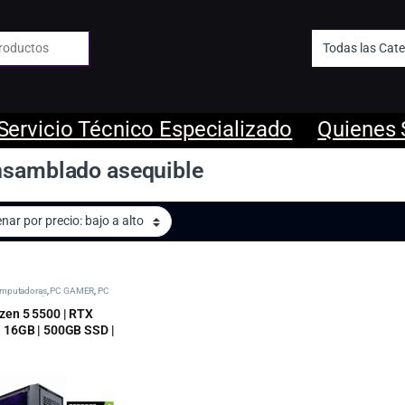
 de:
Servicio Técnico Especializado
Quienes
nsamblado asequible
mputadoras
,
PC GAMER
,
PC
AMD
,
tipos de pc categoria
zen 5 5500 | RTX
| 16GB | 500GB SSD |
1