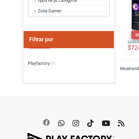
tipos de pc categoria
Zona Gamer
S
Filtrar por
$
830.
$
72
Playfactory
(1)
Mostrando