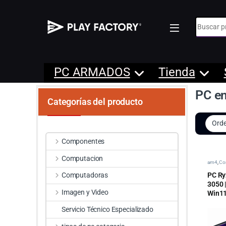
Búsqueda
PC ARMADOS
Tienda
PC e
Categorías del producto
Componentes
Computacion
am4
,
Co
Gamer 
PC Ry
Computadoras
3050 
Imagen y Video
Win1
Servicio Técnico Especializado