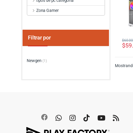
tipos de pc categoria
Zona Gamer
Filtrar por
$
60.0
$
59
Newgen
(1)
Mostrando