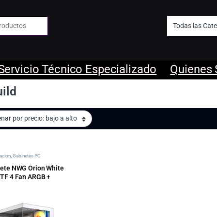
 de:
Servicio Técnico Especializado
Quienes
ild
acion
,
Gabinetes PC
ete NWG Orion White
TF 4 Fan ARGB +