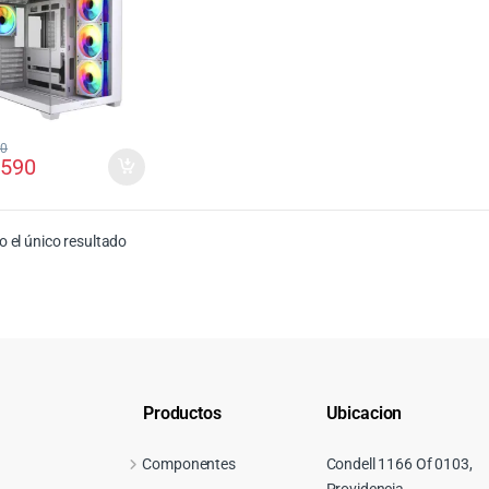
00
.590
 el único resultado
Productos
Ubicacion
Componentes
Condell 1166 Of 0103,
Providencia